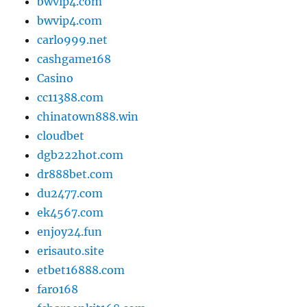
bwvip4.com
bwvip4.com
carlo999.net
cashgame168
Casino
cc11388.com
chinatown888.win
cloudbet
dgb222hot.com
dr888bet.com
du2477.com
ek4567.com
enjoy24.fun
erisauto.site
etbet16888.com
faro168