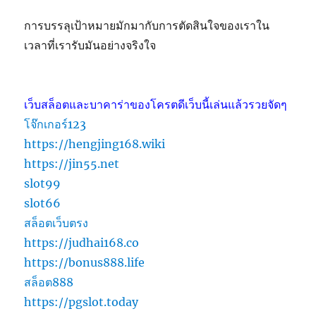
การบรรลุเป้าหมายมักมากับการตัดสินใจของเราใน
เวลาที่เรารับมันอย่างจริงใจ
เว็บสล็อตและบาคาร่าของโครตดีเว็บนี้เล่นแล้วรวยจัดๆ
โจ๊กเกอร์123
https://hengjing168.wiki
https://jin55.net
slot99
slot66
สล็อตเว็บตรง
https://judhai168.co
https://bonus888.life
สล็อต888
https://pgslot.today