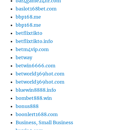
bar4game24hr.com
baslot168bet.com
bbp168.me
bbp168.me
betflixtikto
betflixtikto.info
betm4vip.com
betway
betwin6666.com
betworld369hot.com
betworld369hot.com
bluewin8888.info
bombet888.win
bonus888
boonlert1688.com
Business, Small Business