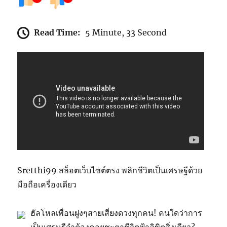
Read Time:
5 Minute, 33 Second
Sretthi99 สล็อตเว็บไซต์ตรง พลิกชีวิตเป็นเศรษฐีด้วย
มือถือเครื่องเดียว
ฮัลโหลเพื่อนฝูงๆสายเสี่ยงดวงทุกคน! คนใดว่าการ
เป็นเศรษฐีจำต้องคอยชะตาชีวิตฟ้าลิขิตสิ่งเดียว?