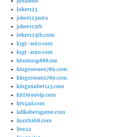
jinda888
Joker123
joker123auto
joker123th
Joker123th.com
k1gt-auto.com
k1gt-auto.com
khumsup888.me
kingromans789.com
kingromans789.com
kingxxxbet123.com
kitti999vip.com
ktv4sd.com
lalikabetsgame.com
lionth168.com
live22