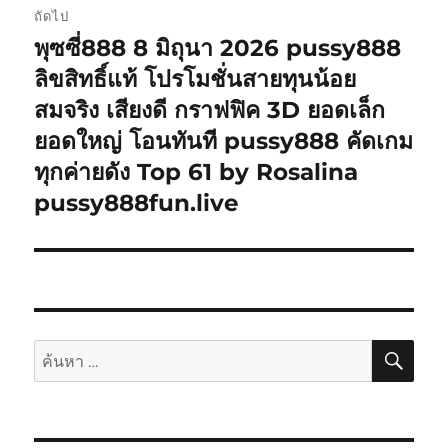
ถัดไป
พุซซี่888 8 มิถุนา 2026 pussy888
เรื่อง
ต่อ
ลิขสิทธิ์แท้ โปรโมชั่นสายทุนน้อย
ไป:
สมจริง เสียงดี กราฟฟิค 3D ยอดเล็ก
ยอดใหญ่ โอนทันที pussy888 คัดเกม
ทุกค่ายดัง Top 61 by Rosalina
pussy888fun.live
ค้นห
ค้นหา: