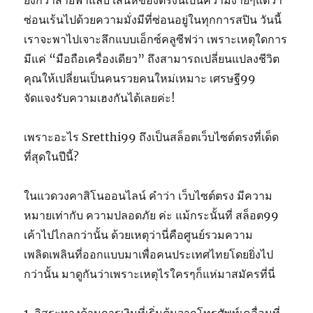
ซ่อนเร้นไปด้วยความมั่งมีที่ซ่อนอยู่ในทุกการสปิน วันนี้
เราจะพาไปเจาะลึกแบบเอ็กซ์คลูซีฟว่า เพราะเหตุใดการ
มีแค่ “มือถือเครื่องเดียว” ถึงสามารถเปลี่ยนแปลงชีวิต
คุณให้เปลี่ยนเป็นคนรวยคนใหม่เหมาะ เศรษฐี99
จัดแจงรับความเฮงกันได้เลยค่ะ!
เพราะอะไร Sretthi99 ถึงเป็นสล็อตเว็บไซต์ตรงที่เด็ด
ที่สุดในปีนี้?
ในแวดวงคาสิโนออนไลน์ คำว่า เว็บไซต์ตรง มีความ
หมายเท่ากับ ความปลอดภัย ค่ะ แม้กระนั้นที่ สล็อต99
เค้าไปไกลกว่านั้น ด้วยเหตุว่านี่คือศูนย์รวมความ
เพลิดเพลินที่ออกแบบมาเพื่อคนประเทศไทยโดยยิ่งไป
กว่านั้น มาดูกันว่าเพราะเหตุไรใครๆก็แห่มาสมัครที่นี่
1. อิสระทางด้านการเงินที่เริ่มต้นจากโทรศัพท์เคลื่อนที่