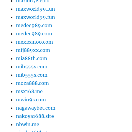
mario678.club
maxworld99.fun
maxworld99.fun
medee989.com
medee989.com
mexicanoo.com
mfj889xx.com
mia88th.com
mib555s.com
mib555s.com
moza888.com
msx168.me
mwin9s.com
nagawaybet.com
nakoya1688.site
nbwin.me