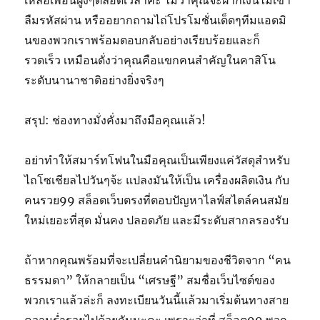
ลืมรหัสผ่าน หรืออยากถามไถ่โปรโมชั่นเด็ดๆทีมแอดมิ
นของพวกเราพร้อมตอบกลับอย่างเรียบร้อยและก็
รวดเร็ว เหมือนดั่งว่าคุณคือแขกคนสำคัญในคาสิโน
ระดับนานาชาติอย่างยิ่งจริงๆ
สรุป: ช่องทางมั่งคั่งมาถึงมือคุณแล้ว!
อย่าทำให้สมาร์ทโฟนในมือคุณเป็นเพียงแค่วัสดุสำหรับ
ไถโซเชียลไปวันๆจ้ะ แปลงมันให้เป็น เครื่องผลิตเงิน กับ
คนรวย99 สล็อตเว็บตรงที่ตอบปัญหาไลฟ์สไตล์คนสมัย
ใหม่เยอะที่สุด มั่นคง ปลอดภัย และมีระดับสากลรองรับ
ถ้าหากคุณพร้อมที่จะเปลี่ยนคำนิยามของชีวิตจาก “คน
ธรรมดา” ให้กลายเป็น “เศรษฐี” สมชื่อเว็บไซต์ของ
พวกเราแล้วล่ะก็ ลงทะเบียนวันนี้แล้วมาเริ่มต้นทางสาย
ความร่ำรวยไปด้วยกันนะคะ เพราะว่าที่ สล็อต99 พวก