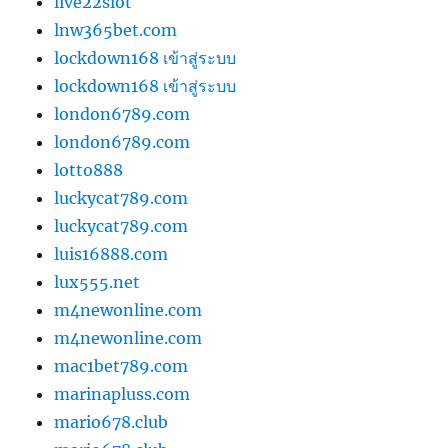
live22slot
lnw365bet.com
lockdown168 เข้าสู่ระบบ
lockdown168 เข้าสู่ระบบ
london6789.com
london6789.com
lotto888
luckycat789.com
luckycat789.com
luis16888.com
lux555.net
m4newonline.com
m4newonline.com
mac1bet789.com
marinapluss.com
mario678.club