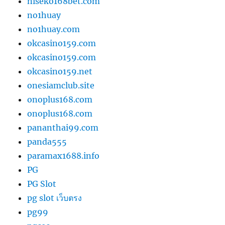
niseko168bet.com
no1huay
no1huay.com
okcasino159.com
okcasino159.com
okcasino159.net
onesiamclub.site
onoplus168.com
onoplus168.com
pananthai99.com
panda555
paramax1688.info
PG
PG Slot
pg slot เว็บตรง
pg99