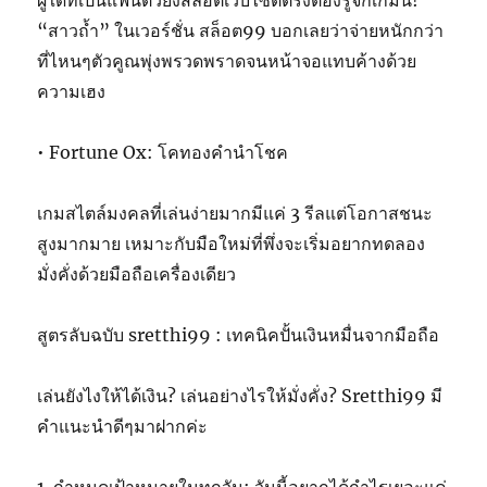
“สาวถ้ำ” ในเวอร์ชั่น สล็อต99 บอกเลยว่าจ่ายหนักกว่า
ที่ไหนๆตัวคูณพุ่งพรวดพราดจนหน้าจอแทบค้างด้วย
ความเฮง
• Fortune Ox: โคทองคำนำโชค
เกมสไตล์มงคลที่เล่นง่ายมากมีแค่ 3 รีลแต่โอกาสชนะ
สูงมากมาย เหมาะกับมือใหม่ที่พึ่งจะเริ่มอยากทดลอง
มั่งคั่งด้วยมือถือเครื่องเดียว
สูตรลับฉบับ sretthi99 : เทคนิคปั้นเงินหมื่นจากมือถือ
เล่นยังไงให้ได้เงิน? เล่นอย่างไรให้มั่งคั่ง? Sretthi99 มี
คำแนะนำดีๆมาฝากค่ะ
1. กำหนดเป้าหมายในทุกวัน: วันนี้อยากได้กำไรเยอะแค่