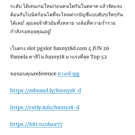
ระดับ ได้เล่นเกมใหม่ก่อนคนใดกันในตลาด แล้วจัดแจง
ต้อนรับโบนัสก้อนโตที่จะไหลฝากบัญชีแบบสับๆเริ่ดๆกัน
ได้เลย! ลุยเลยจ้าตัวมัมทั้งหลาย วงล้อที่ความร่ำรวย
กำลังรอคอยคุณอยู่!
เว็บตรง slot pgslot funny18d.com 4 JUN 26
Pamela คาสิโน funny18 มาแรงที่สุด Top 52
ขอขอบคุณreference
ทางเข้าpg
https://rebrand.ly/funny18-d
https://cutly.info/funny18-d
https://bitt.to/dsur77