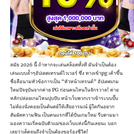
สมัย 2026 นี้ ถ้าหากจะเล่นสล็อตทั้งที มันจำเป็นต้อง
เล่นแบบล้ำๆอัปเดตเทรนด์ไวเวอร์ ซึ่ง ทางเข้าpg เค้าขึ้น
ชื่อลือนามหัวข้อการเป็น “หัวหน้าเทรนด์” อัปเดตเกม
ใหม่ปัจจุบันจากค่าย PG ก่อนคนไหนในจักรวาล! ค่าย
หลักปล่อยเกมไหนปุบปับ หน้าเว็บพวกเราเข้าระบบปั๊บ
ไม่ต้องนั่งคอยเป็นต้นตย์ให้เสียอารมณ์ ผู้ใดกันอยาก
สัมผัสความฟิน เป็นคนแรกที่ได้ปั่นเกมใหม่ รีบตามมา
มองความเริ่ดฉบับตัวแม่ของเว็บแห่งนี้กันเลยนะ บอก
เลยว่าเด็ดจนถึงจำเป็นต้องขอร้องชีวิต!