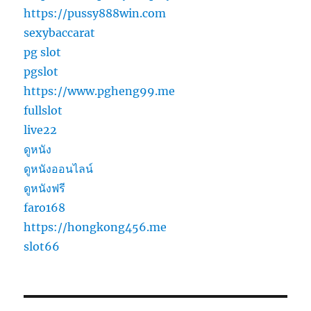
https://pussy888win.com
sexybaccarat
pg slot
pgslot
https://www.pgheng99.me
fullslot
live22
ดูหนัง
ดูหนังออนไลน์
ดูหนังฟรี
faro168
https://hongkong456.me
slot66