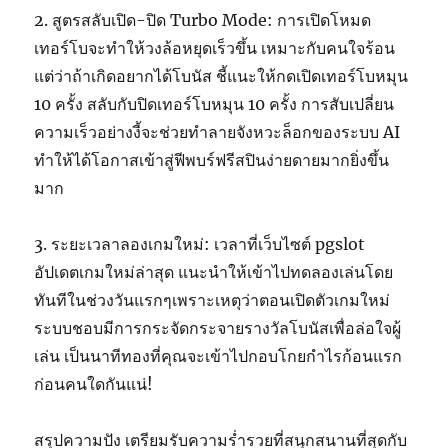
2. สูตรสลับเปิด-ปิด Turbo Mode: การเปิดโหมด
เทอร์โบจะทำให้วงล้อหยุดเร็วขึ้น เหมาะกับคนใจร้อน
แต่ว่าถ้าเกิดอยากได้โบนัส ชี้แนะให้กดเปิดเทอร์โบหมุน
10 ครั้ง สลับกับปิดเทอร์โบหมุน 10 ครั้ง การสับเปลี่ยน
ความเร็วอย่างงี้จะช่วยทำลายจังหวะล็อกของระบบ AI
ทำให้ได้โอกาสเข้าสู่ฟีพบร์ฟรีสปินง่ายดายมากยิ่งขึ้น
มาก
3. ระยะเวลาลองเกมใหม่: เวลาที่เว็บไซต์ pgslot
อัปเดตเกมใหม่ล่าสุด แนะนำให้เข้าไปทดลองเล่นโดย
ทันทีในช่วงวันแรกๆเพราะเหตุว่าตอนเปิดตัวเกมใหม่
ระบบชอบมีการกระจัดกระจายรางวัลโบนัสเพื่อล่อใจผู้
เล่น เป็นนาทีทองที่คุณจะเข้าไปกอบโกยกำไรก้อนแรก
ก่อนคนใดกันแน่!
สรุปความปัง เตรียมรับความร่ำรวยที่สนุกสนานที่สุดกับ