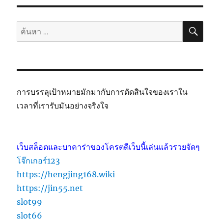
ค้นห
ค้นหา:
การบรรลุเป้าหมายมักมากับการตัดสินใจของเราใน
เวลาที่เรารับมันอย่างจริงใจ
เว็บสล็อตและบาคาร่าของโครตดีเว็บนี้เล่นแล้วรวยจัดๆ
โจ๊กเกอร์123
https://hengjing168.wiki
https://jin55.net
slot99
slot66