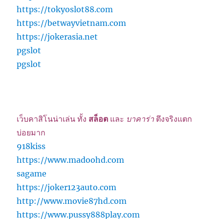
https://tokyoslot88.com
https://betwayvietnam.com
https://jokerasia.net
pgslot
pgslot
เว็บคาสิโนน่าเล่น ทั้ง
สล็อต
และ
บาคาร่า
ตึงจริงแตก
บ่อยมาก
918kiss
https://www.madoohd.com
sagame
https://joker123auto.com
http://www.movie87hd.com
https://www.pussy888play.com