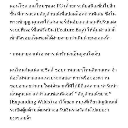
คอนโซล เกมใหม่ๆของ PG เค้ายกระดับอนิเมชั่นไปอีก
ขั้น มีการสะสมสัญลักษณ์เพื่อปลดล็อคด่านพิเศษ ซึ่งใน
ทางเข้าpg คุณจะได้เล่นเวอร์ชั่นอัปเดตล่าสุดที่ปรับแต่ง
ระบบฟีเจอร์ซื้อฟรีสปิน (Feature Buy) ให้คุ้มค่าแล้วก็
เข้าถึงรอบแจ็คพอตได้ง่ายดายกว่าเดิมด้วยนะคุณน้า
• เกมสายคาเฟ่/อาหาร น่ารักน่าเอ็นดูจนใจเจ็บ
คนไหนกันแน่สายชิลล์ ชอบภาพสวยๆโทนสีพาสเทล จำ
ต้องไม่พลาดเกมแนวประกอบอาหารหรือของหวาน
ขอบอกเลยว่าเกมใหม่จำพวกนี้มิได้มีดีแค่ความน่ารักน่า
เอ็นดูนะคะ แต่ว่าแอบซ่อนฟีเจอร์ “สัญลักษณ์ขยาย”
(Expanding Wilds) เอาไว้เยอะ หมุนทีเดียวสัญลักษณ์
ระเบิดตู้มต้ามเต็มหน้าจอ รับเงินรางวัลกันไปแบบงว
ยงงๆเลยจ้า