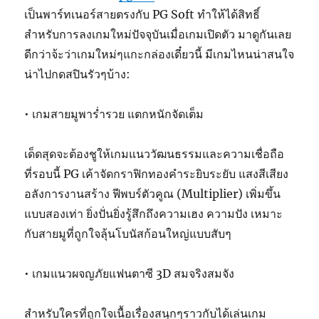
เป็นพาร์ทเนอร์สายตรงกับ PG Soft ทำให้ได้สิทธิ์
สำหรับการลงเกมใหม่ปัจจุบันเมื่อเกมเปิดตัว มาดูกันเลย
ดีกว่าจ้ะว่าเกมใหม่ๆแกะกล่องเดี๋ยวนี้ มีเกมไหนน่าสนใจ
น่าไปกดสปินรัวๆบ้าง:
• เกมสายมูพาร่ำรวย แตกหนักจัดเต็ม
เด็ดสุดจะต้องชูให้เกมแนววัฒนธรรมและความเชื่อถือ
ที่รอบนี้ PG เค้าจัดกราฟิกทองคำระยิบระยับ แสงสีเสียง
อลังการงานสร้าง ฟีพบร์ตัวคูณ (Multiplier) เพิ่มขึ้น
แบบสองเท่า ยิ่งปั่นยิ่งรู้สึกถึงความเฮง ความปัง เหมาะ
กับสายมูที่ถูกใจลุ้นโบนัสก้อนใหญ่แบบสับๆ
• เกมแนวผจญภัยแฟนตาซี 3D สมจริงสมจัง
สำหรับใครที่ถูกใจเนื้อเรื่องสนุกๆราวกับได้เล่นเกม