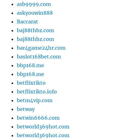
asb9999.com
askyouwin888
Baccarat
baj88thbz.com
baj88thbz.com
bar4game24hr.com
baslot168bet.com
bbp168.me
bbp168.me
betflixtikto
betflixtikto.info
betm4vip.com
betway
betwin6666.com
betworld369hot.com
betworld369hot.com