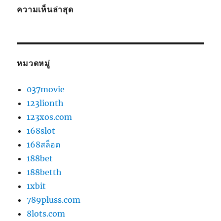
ความเห็นล่าสุด
หมวดหมู่
037movie
123lionth
123xos.com
168slot
168สล็อต
188bet
188betth
1xbit
789pluss.com
8lots.com