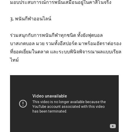
มอบประสบการณ์การพนันเสมือนอยู่ในคาสิโนจริง
3. พนันกีฬาออนไลน์
ร่วมสนุกกับการพนันกีฬาทุกชนิด ทั้งยังฟุตบอล
บาสเกตบอล มวย รวมทั้งอีสปอร์ต มาพร้อมอัตราต่อรอง
ที่ยอดเยี่ยมในตลาด และระบบพินิจพิจารณาผลแบบเรียล
ไทม์