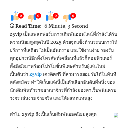
0
0
0
0
Read Time:
6 Minute, 3 Second
z5vip เป็นแพลตฟอร์มการเดิมพันออนไลน์ที่กำลังได้รับ
ความนิยมสูงสุดในปี 2025 ด้วยจุดแข็งด้านระบบการให้
บริการที่เสถียร ไม่เป็นอันตราย และใช้งานง่าย รองรับ
ทุกอุปกรณ์อีกทั้งโทรศัพท์เคลื่อนที่แล้วก็คอมพิวเตอร์
ทั้งยังยังมาพร้อมโปรโมชั่นพิเศษสำหรับผู้เล่นใหม่
เป็นต้นว่า
z5vip
เครดิตฟรี ที่สามารถยอมรับได้ในทันที
หลังสมัคร ทำให้เว็บแห่งนี้เป็นตัวเลือกอันดับที่หนึ่งของ
นักเดิมพันทั่วราชอาณาจักรที่กำลังมองหาเว็บพนันครบ
วงจร เล่นง่าย จ่ายจริง และให้ผลทดแทนสูง
ทำไม z5vip ถึงเป็นเว็บเดิมพันยอดนิยมสูงสุด