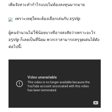
เพิ่มจังหวะทำกำไรแบบไม่ต้องลงทุนมากมาย
เพราะเหตุใดจะต้องเลือกเล่นกับ z5vip
ผู้คนจำนวนไม่ใช้น้อยบางทีอาจสงสัยว่าเพราะอะไร
z5vip ก็เลยเป็นที่นิยม พวกเราสามารถสรุจุดเด่นได้ดัง
ต่อไปนี้: