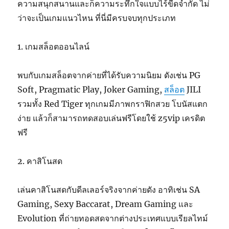
ความสนุกสนานและก็ความระทึกใจแบบไร้ขีดจำกัด ไม่
ว่าจะเป็นเกมแนวไหน ที่นี่มีครบจบทุกประเภท
1. เกมสล็อตออนไลน์
พบกับเกมสล็อตจากค่ายที่ได้รับความนิยม ดังเช่น PG
Soft, Pragmatic Play, Joker Gaming,
สล็อต
JILI
รวมทั้ง Red Tiger ทุกเกมมีภาพกราฟิกสวย โบนัสแตก
ง่าย แล้วก็สามารถทดสอบเล่นฟรีโดยใช้ z5vip เครดิต
ฟรี
2. คาสิโนสด
เล่นคาสิโนสดกับดีลเลอร์จริงจากค่ายดัง อาทิเช่น SA
Gaming, Sexy Baccarat, Dream Gaming และ
Evolution ที่ถ่ายทอดสดจากต่างประเทศแบบเรียลไทม์