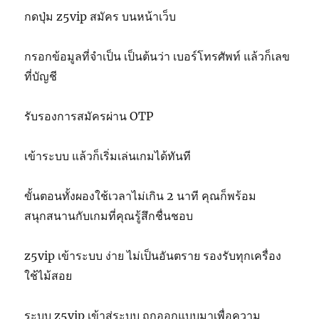
กดปุ่ม z5vip สมัคร บนหน้าเว็บ
กรอกข้อมูลที่จำเป็น เป็นต้นว่า เบอร์โทรศัพท์ แล้วก็เลข
ที่บัญชี
รับรองการสมัครผ่าน OTP
เข้าระบบ แล้วก็เริ่มเล่นเกมได้ทันที
ขั้นตอนทั้งผองใช้เวลาไม่เกิน 2 นาที คุณก็พร้อม
สนุกสนานกับเกมที่คุณรู้สึกชื่นชอบ
z5vip เข้าระบบ ง่าย ไม่เป็นอันตราย รองรับทุกเครื่อง
ใช้ไม้สอย
ระบบ z5vip เข้าสู่ระบบ ถูกออกแบบมาเพื่อความ