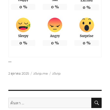
Excited
0
%
0
%
0
%
Sleepy
Angry
Surprise
0
%
0
%
0
%
…
เขียน
หมวด
ป้าย
2 ตุลาคม 2025
z5vip.me
z5vip
เมื่อ
หมู่
กำกับ
ค้นห
ค้นหา: