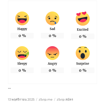
Happy
Sad
Excited
0
%
0
%
0
%
Sleepy
Angry
Surprise
0
%
0
%
0
%
…
เขียน
หมวด
ป้าย
13 พฤศจิกายน 2025
z5vip.me
z5vip สมัคร
เมื่อ
หมู่
กำกับ