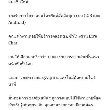
สมาชิกใหม่
รองรับการใช้งานบนโทรศัพท์มือถือทุกระบบ (iOS และ
Android)
คณะทำงานคอยให้บริการตลอด 24 ชั่วโมงผ่าน Live
Chat
เกมให้เลือกมากยิ่งกว่า 1,000 รายการจากค่ายชั้นแนว
หน้าทั่วทั้งโลก
แนวทางลงทะเบียน z5vip ง่ายและไม่มีอันตรายใน 1
นาที
ขั้นตอนการ z5vip สมัคร ถูกวางแบบให้ใช้งานง่ายที่สุด
สำหรับผู้เล่นทุกระดับ คุณสามารถลงทะเบียนสมัคร