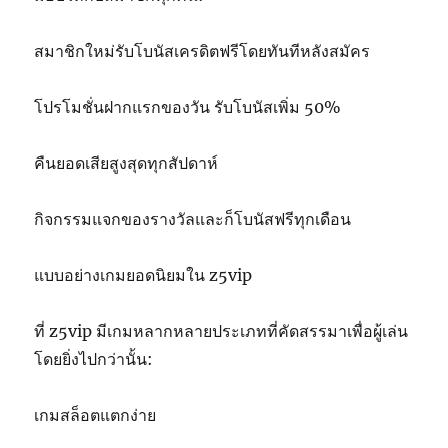
สมาชิกใหม่รับโบนัสเครดิตฟรีโดยทันทีหลังสมัคร
โปรโมชั่นฝากแรกของวัน รับโบนัสเพิ่ม 50%
คืนยอดเสียสูงสุดทุกสัปดาห์
กิจกรรมแจกของรางวัลและก็โบนัสฟรีทุกเดือน
แบบอย่างเกมยอดนิยมใน z5vip
ที่ z5vip มีเกมหลากหลายประเภทที่คัดสรรมาเพื่อผู้เล่น
โดยยิ่งไปกว่านั้น:
เกมสล็อตแตกง่าย