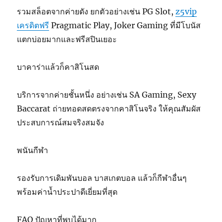
รวมสล็อตจากค่ายดัง ยกตัวอย่างเช่น PG Slot,
z5vip
เครดิตฟรี
Pragmatic Play, Joker Gaming ที่มีโบนัส
แตกบ่อยมากและฟรีสปินเยอะ
บาคาร่าแล้วก็คาสิโนสด
บริการจากค่ายชั้นหนึ่ง อย่างเช่น SA Gaming, Sexy
Baccarat ถ่ายทอดสดตรงจากคาสิโนจริง ให้คุณสัมผัส
ประสบการณ์สมจริงสมจัง
พนันกีฬา
รองรับการเดิมพันบอล บาสเกตบอล แล้วก็กีฬาอื่นๆ
พร้อมค่าน้ำประปาดีเยี่ยมที่สุด
FAQ ปัญหาที่พบได้มาก