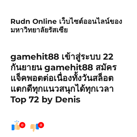
Rudn Online เว็บไซต์ออนไลน์ของ
มหาวิทยาลัยรัสเซีย
gamehit88 เข้าสู่ระบบ 22
กันยายน gamehit88 สมัคร
แจ็คพอตต่อเนื่องทั้งวันสล็อต
แตกดีทุกแนวสนุกได้ทุกเวลา
Top 72 by Denis
0
0