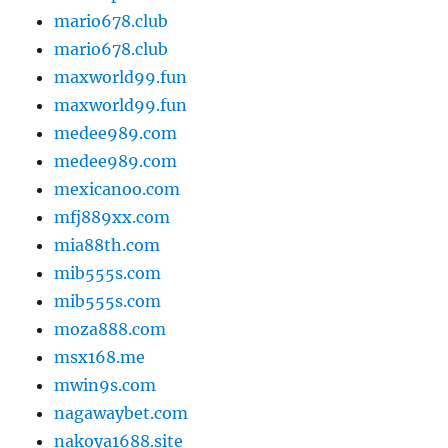
mario678.club
mario678.club
maxworld99.fun
maxworld99.fun
medee989.com
medee989.com
mexicanoo.com
mfj889xx.com
mia88th.com
mib555s.com
mib555s.com
moza888.com
msx168.me
mwin9s.com
nagawaybet.com
nakoya1688.site