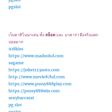
pgslot
เว็บคาสิโนน่าเล่น ทั้ง
สล็อต
และ
บาคาร่า
ตึงจริงแตก
บ่อยมาก
918kiss
https://www.madoohd.com
sagame
https://joker123auto.com
http://www.movie87hd.com
https://www.pussy888play.com
https://pussy888win.com
sexybaccarat
pg slot
pgslot