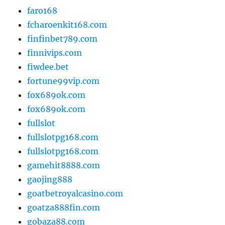
faro168
fcharoenkit168.com
finfinbet789.com
finnivips.com
fiwdee.bet
fortune99vip.com
fox689ok.com
fox689ok.com
fullslot
fullslotpg168.com
fullslotpg168.com
gamehit8888.com
gaojing888
goatbetroyalcasino.com
goatza888fin.com
gobaza88.com