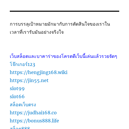
การบรรลุเป้าหมายมักมากับการตัดสินใจของเราใน
เวลาที่เรารับมันอย่างจริงใจ
เว็บสล็อตและบาคาร่าของโครตดีเว็บนี้เล่นแล้วรวยจัดๆ
โจ๊กเกอร์123
https://hengjing168.wiki
https://jin55.net
slot99
slot66
สล็อตเว็บตรง
https://judhai168.co
https://bonus888.life
สล็อต888