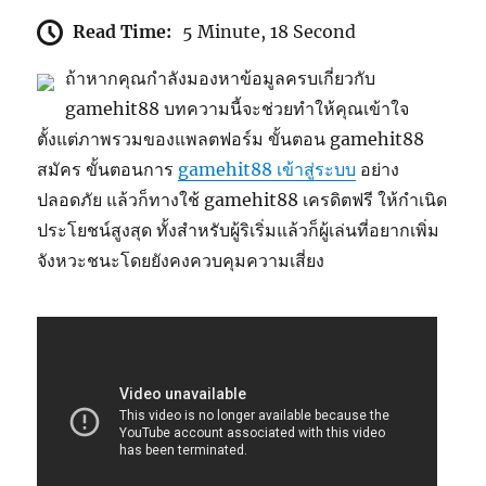
Read Time:
5 Minute, 18 Second
ถ้าหากคุณกำลังมองหาข้อมูลครบเกี่ยวกับ
gamehit88 บทความนี้จะช่วยทำให้คุณเข้าใจ
ตั้งแต่ภาพรวมของแพลตฟอร์ม ขั้นตอน gamehit88
สมัคร ขั้นตอนการ
gamehit88 เข้าสู่ระบบ
อย่าง
ปลอดภัย แล้วก็ทางใช้ gamehit88 เครดิตฟรี ให้กำเนิด
ประโยชน์สูงสุด ทั้งสำหรับผู้ริเริ่มแล้วก็ผู้เล่นที่อยากเพิ่ม
จังหวะชนะโดยยังคงควบคุมความเสี่ยง