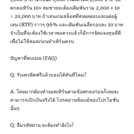
ตกลงเทิร์น 10× สมชายจะต้องเดิมพันรวม 2,000 × 10
= 20,000 บาท ถ้าเล่นเกมสล็อตที่ส่งผลตอบแทนต่อผู้
เล่น (RTP) ราวๆ 96% และเดิมพันเฉลี่ยรอบละ 10 บาท
จำเป็นที่จะต้องใช้เวลาพอควรแล้วก็มีการจัดแจงทุนที่ดี
เพื่อไม่ให้หมดก่อนทำเทิร์นครบ
ปัญหาที่พบบ่อย (FAQ)
Q: รับเครดิตฟรีแล้วถอนได้ทันทีไหม?
A: โดยมากต้องทำยอดเทิร์นตามข้อตกลงก่อนก็เลยจะ
สามารถเบิกเงินจริงได้ โปรดอ่านข้อแม้ของโปรโมชั่น
นั้นๆ
Q: ลืมรหัสผ่าน จะต้องทำยังไง?