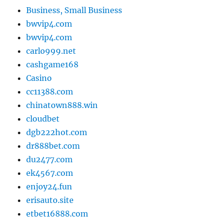
Business, Small Business
bwvip4.com
bwvip4.com
carlo999.net
cashgame168
Casino
cc11388.com
chinatown888.win
cloudbet
dgb222hot.com
dr888bet.com
du2477.com
ek4567.com
enjoy24.fun
erisauto.site
etbet16888.com