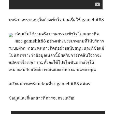
บทนำ: เพราะเหตุใดต้องเข้าใจก่อนเริ่มใช้ gamehit88
ก่อนเริ่มใช้งานจริง เราควรจะเข้าใจโมเดลธุรกิจ
ของ gamehit88 อย่างเช่น ประเภทเกมที่ให้บริการ
ระบบฝาก-ถอน หนทางติดต่อฝ่ายสนับสนุน และก็ข้อแม้
โบนัส เพราะว่าข้อมูลเหล่านี้มีผลกับการตัดสินใจว่าจะ
สมัครหรือเปล่า รวมทั้งจะใช้โปรโมชั่นอย่างไรให้
เหมาะสมกับสไตล์การเล่นและงบประมาณของคุณ
เตรียมความพร้อมก่อนที่จะ gamehit88 สมัคร
ข้อมูลและก็เอกสารที่ควรจะตระเตรียม