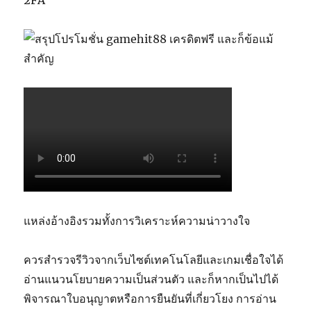
แหล่งอ้างอิงรวมทั้งการวิเคราะห์ความน่าวางใจ
ควรสำรวจรีวิวจากเว็บไซต์เทคโนโลยีและเกมเชื่อใจได้
อ่านแนวนโยบายความเป็นส่วนตัว และก็หากเป็นไปได้
พิจารณาใบอนุญาตหรือการยืนยันที่เกี่ยวโยง การอ่าน