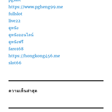
https://www.pgheng99.me
fullslot
live22
ดูหนัง
ดูหนังออนไลน์
ดูหนังฟรี
faro168
https://hongkong456.me
slot66
ความเห็นล่าสุด