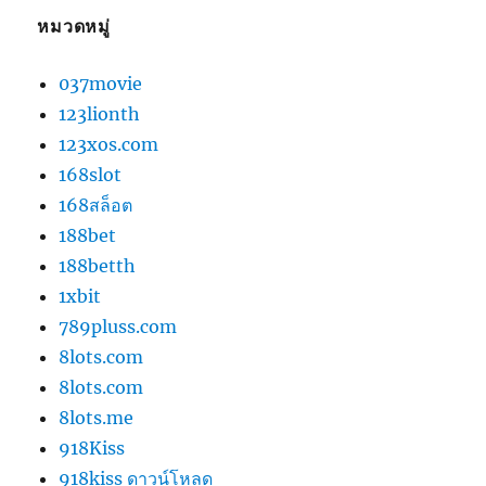
หมวดหมู่
037movie
123lionth
123xos.com
168slot
168สล็อต
188bet
188betth
1xbit
789pluss.com
8lots.com
8lots.com
8lots.me
918Kiss
918kiss ดาวน์โหลด