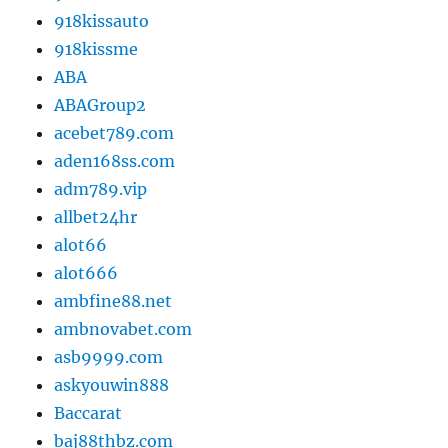
918kissauto
918kissme
ABA
ABAGroup2
acebet789.com
aden168ss.com
adm789.vip
allbet24hr
alot66
alot666
ambfine88.net
ambnovabet.com
asb9999.com
askyouwin888
Baccarat
baj88thbz.com