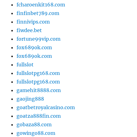
fcharoenkit168.com
finfinbet789.com
finnivips.com
fiwdee.bet
fortune99vip.com
fox689ok.com
fox689ok.com
fullslot
fullslotpg168.com
fullslotpg168.com
gamehit8888.com
gaojing888
goatbetroyalcasino.com
goatza888fin.com
gobaza88.com
gowingo88.com