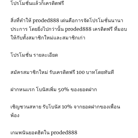
โปรโมชั่นแล้วก็เครดิตฟรี
สิ่งที่ทำให้ proded888 เด่นคือการจัดโปรโมชั่นนานา
ประการ โดยยิ่งไปกว่านั้น proded888 เครดิตฟรี ที่มอบ
ให้กับทั้งสมาชิกใหม่และสมาชิกเก่า
โปรโมชั่น รายละเอียด
สมัครสมาชิกใหม่ รับเครดิตฟรี 100 บาทโดยทันที
ฝากหนแรก โบนัสเพิ่ม 50% ของยอดฝาก
เชิญชวนสหาย รับโบนัส 10% จากยอดฝากของเพื่อน
พ้อง
เกมพนันยอดฮิตใน proded888