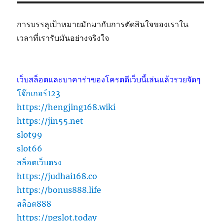
การบรรลุเป้าหมายมักมากับการตัดสินใจของเราใน
เวลาที่เรารับมันอย่างจริงใจ
เว็บสล็อตและบาคาร่าของโครตดีเว็บนี้เล่นแล้วรวยจัดๆ
โจ๊กเกอร์123
https://hengjing168.wiki
https://jin55.net
slot99
slot66
สล็อตเว็บตรง
https://judhai168.co
https://bonus888.life
สล็อต888
https://pgslot.today