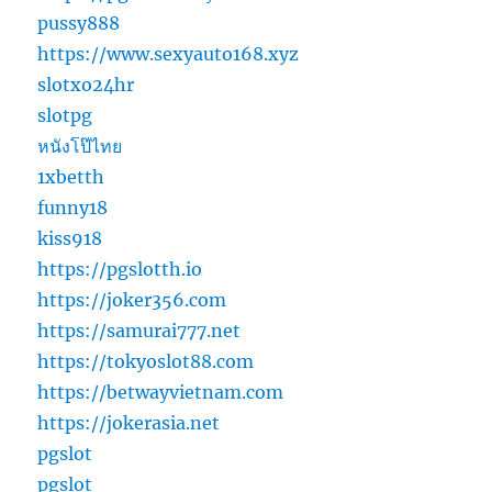
pussy888
https://www.sexyauto168.xyz
slotxo24hr
slotpg
หนังโป๊ไทย
1xbetth
funny18
kiss918
https://pgslotth.io
https://joker356.com
https://samurai777.net
https://tokyoslot88.com
https://betwayvietnam.com
https://jokerasia.net
pgslot
pgslot