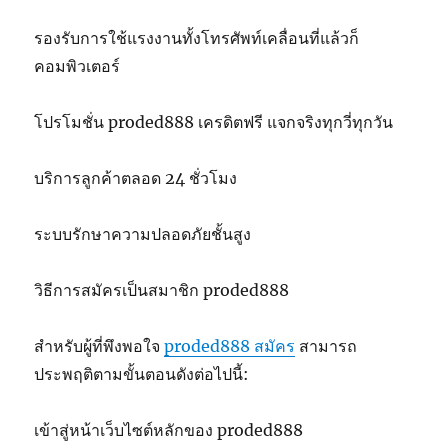
รองรับการใช้แรงงานทั้งโทรศัพท์เคลื่อนที่แล้วก็
คอมพิวเตอร์
โปรโมชั่น proded888 เครดิตฟรี แจกจริงทุกวี่ทุกวัน
บริการลูกค้าตลอด 24 ชั่วโมง
ระบบรักษาความปลอดภัยชั้นสูง
วิธีการสมัครเป็นสมาชิก proded888
สำหรับผู้ที่พึงพอใจ
proded888 สมัคร
สามารถ
ประพฤติตามขั้นตอนดังต่อไปนี้:
เข้าสู่หน้าเว็บไซต์หลักของ proded888