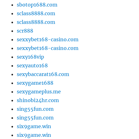
sbotop1688.com
sclass8888.com
sclass8888.com
scr888
sexxybet168-casino.com
sexxybet168-casino.com
sexy168vip
sexyauto168
sexybaccarat168.com
sexygame1688
sexygameplus.me
shinobi24hr.com
sing55fun.com
sing55fun.com
six9game.win
six9game.win