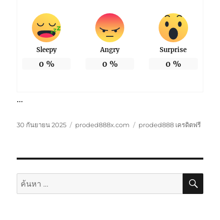
Sleepy
Angry
Surprise
0
%
0
%
0
%
…
เขียน
หมวด
ป้าย
30 กันยายน 2025
proded888x.com
proded888 เครดิตฟรี
เมื่อ
หมู่
กำกับ
ค้นห
ค้นหา: