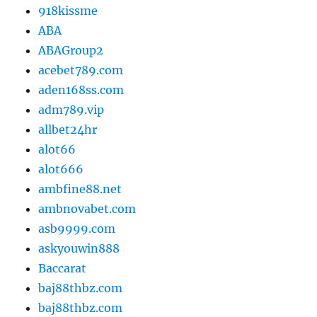
918kissme
ABA
ABAGroup2
acebet789.com
aden168ss.com
adm789.vip
allbet24hr
alot66
alot666
ambfine88.net
ambnovabet.com
asb9999.com
askyouwin888
Baccarat
baj88thbz.com
baj88thbz.com