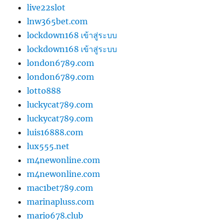
live22slot
lnw365bet.com
lockdown168 เข้าสู่ระบบ
lockdown168 เข้าสู่ระบบ
london6789.com
london6789.com
lotto888
luckycat789.com
luckycat789.com
luis16888.com
lux555.net
m4newonline.com
m4newonline.com
mac1bet789.com
marinapluss.com
mario678.club