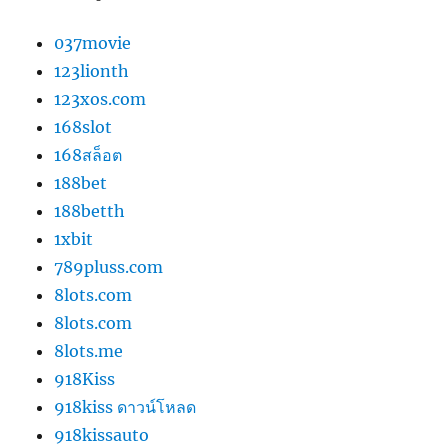
037movie
123lionth
123xos.com
168slot
168สล็อต
188bet
188betth
1xbit
789pluss.com
8lots.com
8lots.com
8lots.me
918Kiss
918kiss ดาวน์โหลด
918kissauto