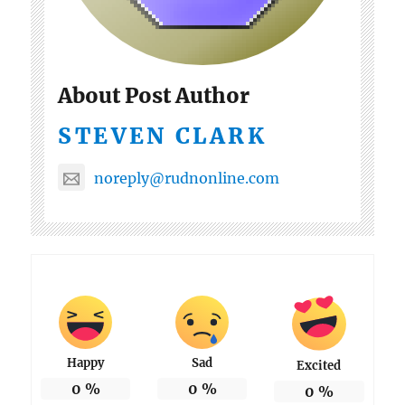
About Post Author
STEVEN CLARK
noreply@rudnonline.com
Happy
Sad
Excited
0
%
0
%
0
%