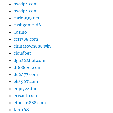
bwvip4.com
bwvip4.com
carlo999.net
cashgame168
Casino
cc11388.com
chinatown888.win
cloudbet
dgb222hot.com
dr888bet.com
du2477.com
ek4567.com
enjoy24.fun
erisauto.site
etbet16888.com
faro168