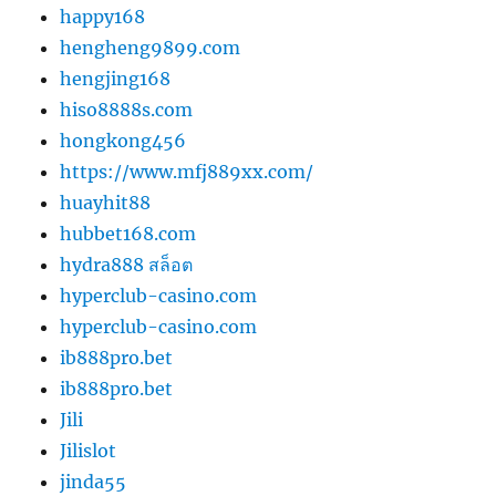
happy168
hengheng9899.com
hengjing168
hiso8888s.com
hongkong456
https://www.mfj889xx.com/
huayhit88
hubbet168.com
hydra888 สล็อต
hyperclub-casino.com
hyperclub-casino.com
ib888pro.bet
ib888pro.bet
Jili
Jilislot
jinda55