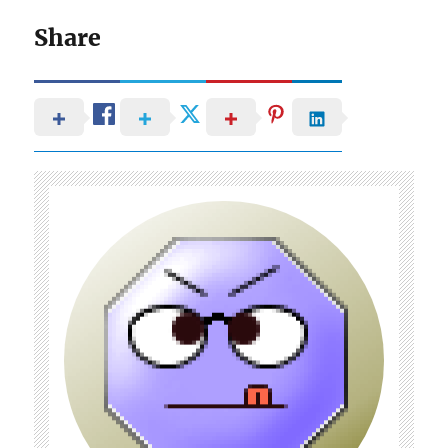
Share