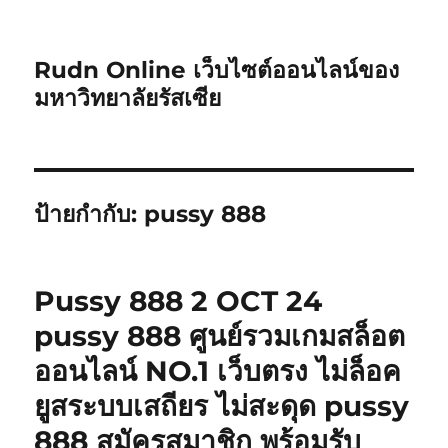
Rudn Online เว็บไซต์ออนไลน์ของ
มหาวิทยาลัยรัสเซีย
ป้ายกำกับ:
pussy 888
Pussy 888 2 OCT 24
pussy 888 ศูนย์รวมเกมสล็อต
ออนไลน์ NO.1 เว็บตรง ไม่ล็อค
ยูสระบบเสถียร ไม่สะดุด pussy
888 สมัครสมาชิก พร้อมรับ