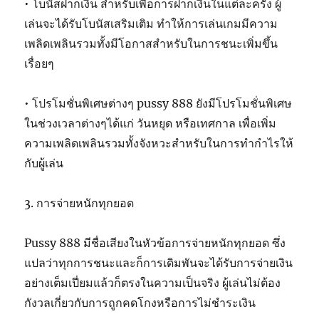
• โบนัสฝากเงิน สำหรับเพื่อการฝากเงินในแต่ละครั้ง ผู้
เล่นจะได้รับโบนัสเสริมเติม ทำให้การเล่นเกมมีความ
เพลิดเพลินรวมทั้งมีโอกาสสำหรับในการชนะเพิ่มขึ้น
เรื่อยๆ
• โปรโมชั่นพิเศษต่างๆ pussy 888 ยังมีโปรโมชั่นพิเศษ
ในช่วงเวลาต่างๆได้แก่ วันหยุด หรือเทศกาล เพื่อเพิ่ม
ความเพลิดเพลินรวมทั้งจังหวะสำหรับในการทำกำไรให้
กับผู้เล่น
3. การจ่ายหนักทุกยอด
Pussy 888 มีชื่อเสียงในหัวข้อการจ่ายหนักทุกยอด ซึ่ง
แปลว่าทุกการชนะและก็การเดิมพันจะได้รับการจ่ายเงิน
อย่างเต็มเปี่ยมแล้วก็ตรงในความเป็นจริง ผู้เล่นไม่ต้อง
กังวลเกี่ยวกับการถูกคดโกงหรือการไม่ชำระเงิน