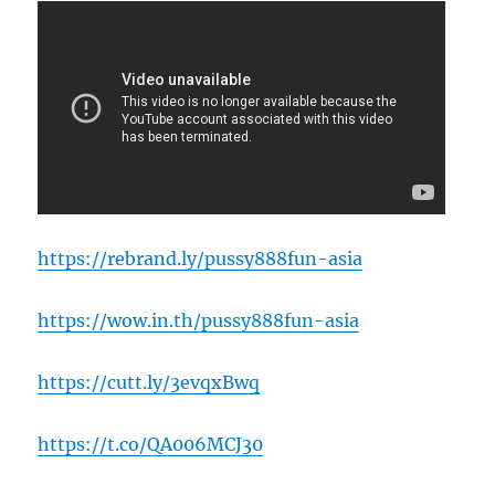
https://rebrand.ly/pussy888fun-asia
https://wow.in.th/pussy888fun-asia
https://cutt.ly/3evqxBwq
https://t.co/QA006MCJ30