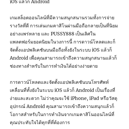
iOS แล้วก็ Android
เกมสล็อตออนไลน์ที่มีความสนุกสนานรวมทั้งการจ่าย
รางวัลที่ดี การเล่นเกมคาสิโนผ่านมือถือกลายเป็นที่นิยม
อย่างแพร่หลาย และ PUSSY888 เป็นเลิศใน
แพลตฟอร์มยอดนิยมในวงการนี้ การดาวน์โหลดและก็
จัดตั้งแอปพลิเคชันบนมือถือทั้งยังในระบบ iOS แล้วก็
Android เพื่อคุณสามารถเข้าถึงความสนุกสนานแล้วก็
ช่องทางสำหรับในการทำเงินได้อย่างง่ายดาย
การดาวน์โหลดและจัดตั้งแอปพลิเคชันบนโทรศัพท์
เคลื่อนที่ทั้งยังในระบบ iOS แล้วก็ Android เป็นเรื่องที่
ง่ายและสะดวก ไม่ว่าคุณจะใช้ iPhone, iPad หรือวัสดุ
อุปกรณ์ Android คุณสามารถเข้าถึงความสนุกแล้วก็
โอกาสสำหรับในการทำเงินจากเกมคาสิโนออนไลน์ที่
คุณประทับใจได้ทุกที่ที่ต้องการ