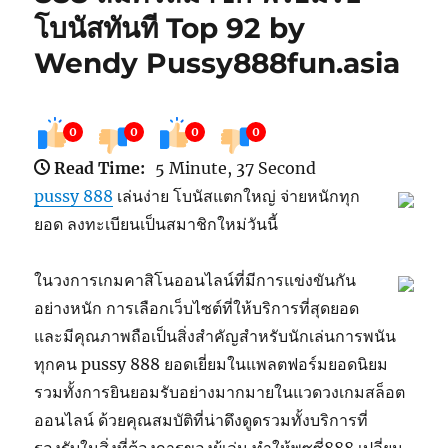
โบนัสทันที Top 92 by
Wendy Pussy888fun.asia
0
0
0
0
Read Time:
5 Minute, 37 Second
pussy 888
เล่นง่าย โบนัสแตกใหญ่ จ่ายหนักทุก
ยอด ลงทะเบียนเป็นสมาชิกใหม่วันนี้
ในวงการเกมคาสิโนออนไลน์ที่มีการแข่งขันกัน
อย่างหนัก การเลือกเว็บไซต์ที่ให้บริการที่สุดยอด
และมีคุณภาพถือเป็นสิ่งสำคัญสำหรับนักเล่นการพนัน
ทุกคน pussy 888 ยอดเยี่ยมในแพลตฟอร์มยอดนิยม
รวมทั้งการยินยอมรับอย่างมากมายในแวดวงเกมสล็อต
ออนไลน์ ด้วยคุณสมบัติที่น่าดึงดูดรวมทั้งบริการที่