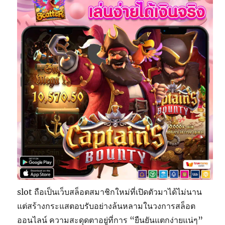
slot ถือเป็นเว็บสล็อตสมาชิกใหม่ที่เปิดตัวมาได้ไม่นาน
แต่สร้างกระแสตอบรับอย่างล้นหลามในวงการสล็อต
ออนไลน์ ความสะดุดตาอยู่ที่การ “ยืนยันแตกง่ายแน่ๆ”