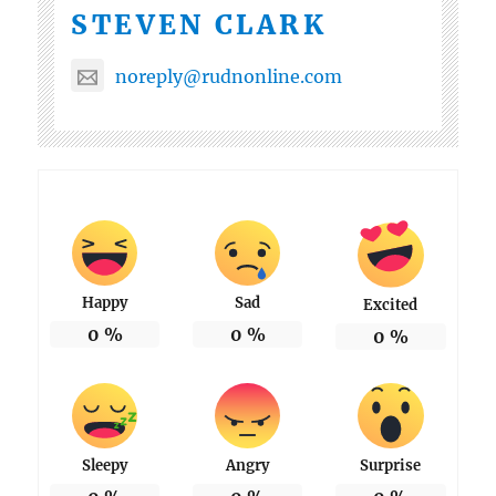
STEVEN CLARK
noreply@rudnonline.com
Happy
Sad
Excited
0
%
0
%
0
%
Sleepy
Angry
Surprise