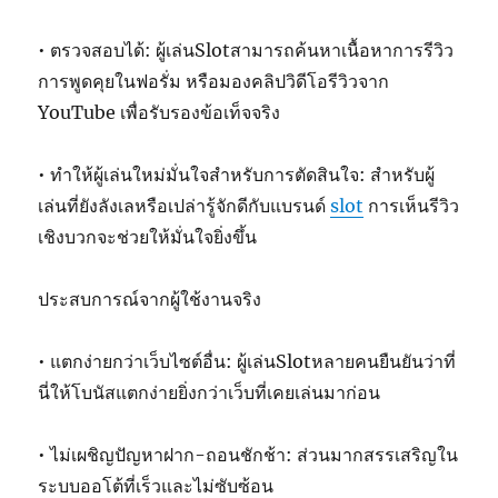
• ตรวจสอบได้: ผู้เล่นSlotสามารถค้นหาเนื้อหาการรีวิว
การพูดคุยในฟอรั่ม หรือมองคลิปวิดีโอรีวิวจาก
YouTube เพื่อรับรองข้อเท็จจริง
• ทำให้ผู้เล่นใหม่มั่นใจสำหรับการตัดสินใจ: สำหรับผู้
เล่นที่ยังลังเลหรือเปล่ารู้จักดีกับแบรนด์
slot
การเห็นรีวิว
เชิงบวกจะช่วยให้มั่นใจยิ่งขึ้น
ประสบการณ์จากผู้ใช้งานจริง
• แตกง่ายกว่าเว็บไซต์อื่น: ผู้เล่นSlotหลายคนยืนยันว่าที่
นี่ให้โบนัสแตกง่ายยิ่งกว่าเว็บที่เคยเล่นมาก่อน
• ไม่เผชิญปัญหาฝาก-ถอนชักช้า: ส่วนมากสรรเสริญใน
ระบบออโต้ที่เร็วและไม่ซับซ้อน