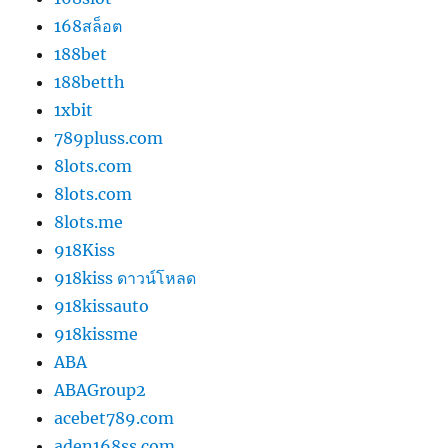
168สล็อต
188bet
188betth
1xbit
789pluss.com
8lots.com
8lots.com
8lots.me
918Kiss
918kiss ดาวน์โหลด
918kissauto
918kissme
ABA
ABAGroup2
acebet789.com
aden168ss.com