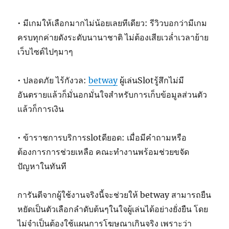
• มีเกมให้เลือกมากไม่น้อยเลยทีเดียว: รีวิวบอกว่ามีเกม
ครบทุกค่ายดังระดับนานาชาติ ไม่ต้องเสียเวล่ำเวลาย้าย
เว็บไซต์ไปๆมาๆ
• ปลอดภัย ไร้กังวล:
betway
ผู้เล่นSlotรู้สึกไม่มี
อันตรายแล้วก็มั่นอกมั่นใจสำหรับการเก็บข้อมูลส่วนตัว
แล้วก็การเงิน
• ข้าราชการบริการslotดียอด: เมื่อมีคำถามหรือ
ต้องการการช่วยเหลือ คณะทำงานพร้อมช่วยขจัด
ปัญหาในทันที
การันตีจากผู้ใช้งานจริงนี้จะช่วยให้ betway สามารถยืน
หยัดเป็นตัวเลือกลำดับต้นๆในใจผู้เล่นได้อย่างยั่งยืน โดย
ไม่จำเป็นต้องใช้แผนการโฆษณาเกินจริง เพราะว่า