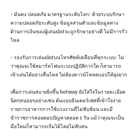
• มั่นคง ปลอดภัย มาตรฐานระดับโลก: ด้วยระบบรักษา
ความปลอดภัยระดับสูง ข้อมูลส่วนตัวและข้อมูลทาง
ด้านการเงินของผู้เล่นslotจะถูกรักษาอย่างดี ไม่มีการรั่ว
ไหล
• รองรับการเล่นslotบนโทรศัพท์เคลื่อนที่ทุกระบบ: ไม่
ว่าคุณจะใช้สมาร์ทโฟนระบบปฏิบัติการใด ก็สามารถ
เข้าเล่นได้อย่างลื่นไหล ไม่ต้องดาวน์โหลดแอปให้ยุ่งยาก
เพื่อการเล่นสบายยิ่งขึ้น betway ยังใส่ใจในรายละเอียด
นิดๆหน่อยๆอย่างเช่น ต้นแบบอินเตอร์เฟสที่เข้าใจง่าย
รายการอาหารการใช้แรงงานที่ไม่ซับซ้อน และมี
ข้าราชการคอยตอบปัญหาตลอด 1 วัน แม้ว่าคุณจะเป็น
มือใหม่ก็สามารถเริ่มได้โดยไม่สับสน