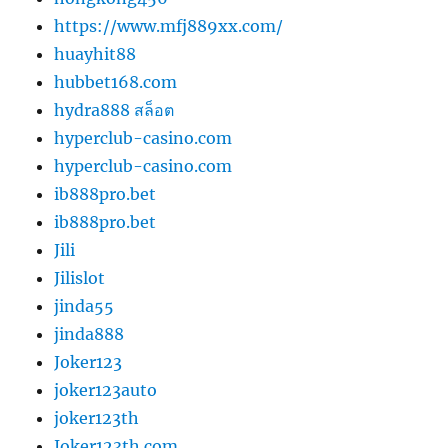
https://www.mfj889xx.com/
huayhit88
hubbet168.com
hydra888 สล็อต
hyperclub-casino.com
hyperclub-casino.com
ib888pro.bet
ib888pro.bet
Jili
Jilislot
jinda55
jinda888
Joker123
joker123auto
joker123th
Joker123th.com