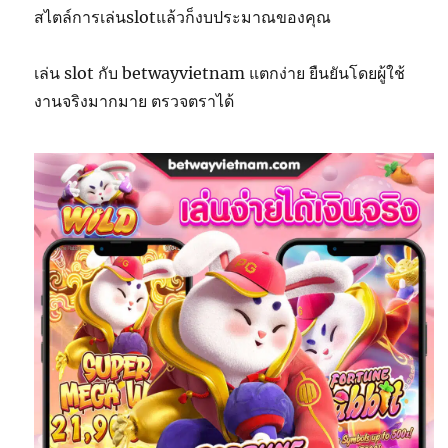
สไตล์การเล่นslotแล้วก็งบประมาณของคุณ
เล่น slot กับ betwayvietnam แตกง่าย ยืนยันโดยผู้ใช้
งานจริงมากมาย ตรวจตราได้