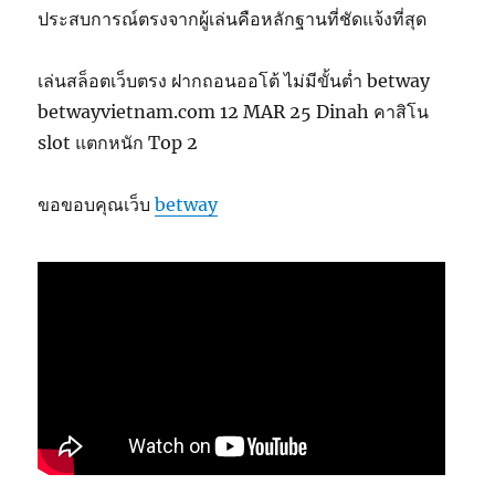
ประสบการณ์ตรงจากผู้เล่นคือหลักฐานที่ชัดแจ้งที่สุด
เล่นสล็อตเว็บตรง ฝากถอนออโต้ ไม่มีขั้นต่ำ betway
betwayvietnam.com 12 MAR 25 Dinah คาสิโน
slot แตกหนัก Top 2
ขอขอบคุณเว็บ
betway