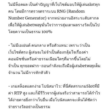
ไม่มีล็อคผล เป็นคำปัญญาที่เว็บไซต์มอบให้ผู้เล่นslotทุก
คน โดยมีการตรวจตราระบบ RNG (Random
Number Generator) จากหน่วยงานอิสระระดับสากล
เพื่อให้ผู้เล่นbetwayมั่นใจว่าการสุ่มเดาผลรางวัลเป็นไป
โดยความเป็นธรรม 100%
• ไม่มีเอเย่นต์ คนกลาง หรือตัวแทน: เพราะว่าเป็น
เว็บไซต์ตรง ผู้เล่นจะไม่จำเป็นต้องกลุ้มใจเรื่องค่า
คอมมิชชั่นหรือค่าธรรมเนียมใดๆที่มากขึ้นโดยไม่
จำเป็น ทุกยอดฝาก-ถอนกำลังจะถึงมือผู้เล่นbetwayเต็ม
จำนวน ไม่มีการหักหัวคิว
• เกมสล็อตแตกง่าย โบนัสมาไว: ที่นี่คัดสรรเกมSlotที่มี
ค่า RTP สูง และก็มีรีวิวจากผู้เล่นจริงว่าสามารถได้กำไร
ได้ง่ายดายยิ่งกว่าเว็บอื่น เมื่อโบนัสแตกจะเห็นได้ชัดว่า
จ่ายรางวัลอย่างเป็นธรรม