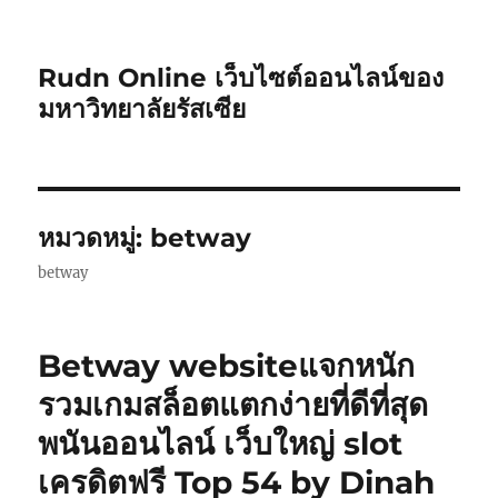
Rudn Online เว็บไซต์ออนไลน์ของ
มหาวิทยาลัยรัสเซีย
หมวดหมู่:
betway
betway
Betway websiteแจกหนัก
รวมเกมสล็อตแตกง่ายที่ดีที่สุด
พนันออนไลน์ เว็บใหญ่ slot
เครดิตฟรี Top 54 by Dinah