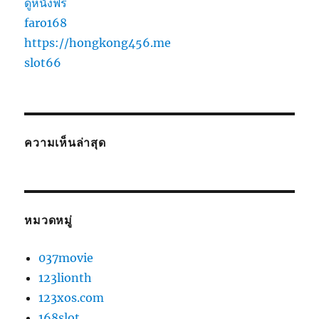
ดูหนังฟรี
faro168
https://hongkong456.me
slot66
ความเห็นล่าสุด
หมวดหมู่
037movie
123lionth
123xos.com
168slot