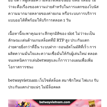
อย่างต่ำ ที่ผู้เล่นมีความสนใจเพิ่มขึ้นอย่างสม่ำเสมอ ไม่
ว่าจะคือเรื่องของความง่ายสำหรับในการแตกของโบนัส
ความมากมายหลายของค่ายเกม หรือระบบการบริการ
แบบออโต้ที่พร้อมให้บริการตลอด 1 วัน
เนื้อหานี้จะพาคุณเจาะลึกทุกมิติของ slot ไม่ว่าจะเป็น
ลักษณะเด่นด้านเกมสล็อตที่มี RTP สูง ประกันแตก
ง่ายดายยิ่งกว่าที่อื่น ระบบฝาก-ถอนอัตโนมัติที่เร็ว การ
ผลิตความมั่นใจและความเชื่อมั่นให้กับผู้เล่นใหม่ ตลอด
จนเทคนิคการเล่นbetwayและก็การวางแผนเพื่อเพิ่ม
โอกาสการชนะ
betwayvietnam เว็บไซต์สล็อต สมาชิกใหม่ ไฟแรง รับ
ประกันแตกง่ายแน่ๆ ไม่มีล็อคผล