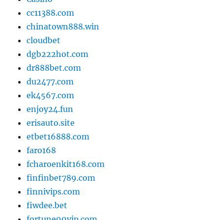
cc11388.com
chinatown888.win
cloudbet
dgb222hot.com
dr888bet.com
du2477.com
ek4567.com
enjoy24.fun
erisauto.site
etbet16888.com
faro168
fcharoenkit168.com
finfinbet789.com
finnivips.com
fiwdee.bet
fortune99vip.com