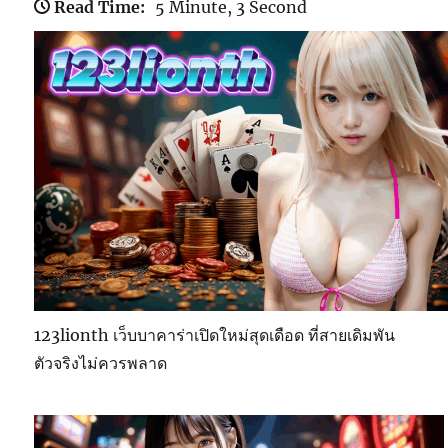
Read Time:
5 Minute, 3 Second
123lionth เว็บบาคาร่าเปิดใหม่สุดเดือด ที่สายเดิมพัน
ตัวจริงไม่ควรพลาด