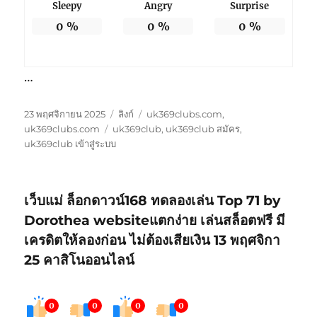
Sleepy
Angry
Surprise
0
%
0
%
0
%
…
เขียน
รูป
หมวด
23 พฤศจิกายน 2025
ลิงก์
uk369clubs.com
,
เมื่อ
ป้าย
แบบ
หมู่
uk369clubs.com
uk369club
,
uk369club สมัคร
,
กำกับ
เรื่อง
uk369club เข้าสู่ระบบ
เว็บแม่ ล็อกดาวน์168 ทดลองเล่น Top 71 by
Dorothea websiteแตกง่าย เล่นสล็อตฟรี มี
เครดิตให้ลองก่อน ไม่ต้องเสียเงิน 13 พฤศจิกา
25 คาสิโนออนไลน์
0
0
0
0