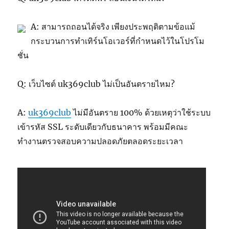
A: สามารถถอนได้จริง เพียงประพฤติตามข้อแม้
กระบวนการทำเทิร์นโอเวอร์ที่กำหนดไว้ในโปรโม
ชั่น
Q: เว็บไซต์ uk369club ไม่เป็นอันตรายไหม?
A:
uk369club
ไม่มีอันตราย 100% ด้วยเหตุว่าใช้ระบบ
เข้ารหัส SSL ระดับเดียวกับธนาคาร พร้อมมีคณะ
ทำงานตรวจสอบความปลอดภัยตลอดระยะเวลา