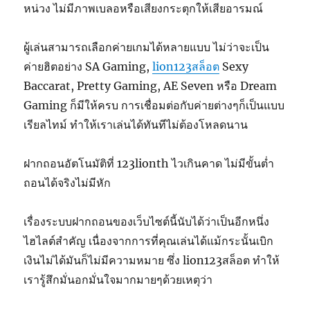
หน่วง ไม่มีภาพเบลอหรือเสียงกระตุกให้เสียอารมณ์
ผู้เล่นสามารถเลือกค่ายเกมได้หลายแบบ ไม่ว่าจะเป็น
ค่ายฮิตอย่าง SA Gaming,
lion123สล็อต
Sexy
Baccarat, Pretty Gaming, AE Seven หรือ Dream
Gaming ก็มีให้ครบ การเชื่อมต่อกับค่ายต่างๆก็เป็นแบบ
เรียลไทม์ ทำให้เราเล่นได้ทันทีไม่ต้องโหลดนาน
ฝากถอนอัตโนมัติที่ 123lionth ไวเกินคาด ไม่มีขั้นต่ำ
ถอนได้จริงไม่มีหัก
เรื่องระบบฝากถอนของเว็บไซต์นี้นับได้ว่าเป็นอีกหนึ่ง
ไฮไลต์สำคัญ เนื่องจากการที่คุณเล่นได้แม้กระนั้นเบิก
เงินไม่ได้มันก็ไม่มีความหมาย ซึ่ง lion123สล็อต ทำให้
เรารู้สึกมั่นอกมั่นใจมากมายๆด้วยเหตุว่า