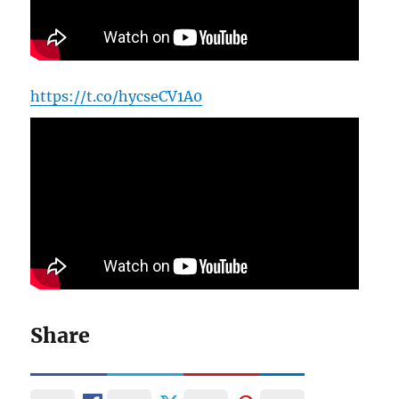
https://t.co/hycseCV1A0
Share