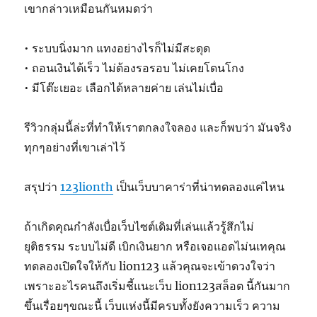
เขากล่าวเหมือนกันหมดว่า
• ระบบนิ่งมาก แทงอย่างไรก็ไม่มีสะดุด
• ถอนเงินได้เร็ว ไม่ต้องรอรอบ ไม่เคยโดนโกง
• มีโต๊ะเยอะ เลือกได้หลายค่าย เล่นไม่เบื่อ
รีวิวกลุ่มนี้ล่ะที่ทำให้เราตกลงใจลอง และก็พบว่า มันจริง
ทุกๆอย่างที่เขาเล่าไว้
สรุปว่า
123lionth
เป็นเว็บบาคาร่าที่น่าทดลองแค่ไหน
ถ้าเกิดคุณกำลังเบื่อเว็บไซต์เดิมที่เล่นแล้วรู้สึกไม่
ยุติธรรม ระบบไม่ดี เบิกเงินยาก หรือเจอแอดไม่นเทคุณ
ทดลองเปิดใจให้กับ lion123 แล้วคุณจะเข้าดวงใจว่า
เพราะอะไรคนถึงเริ่มชี้แนะเว็บ lion123สล็อต นี้กันมาก
ขึ้นเรื่อยๆขณะนี้ เว็บแห่งนี้มีครบทั้งยังความเร็ว ความ