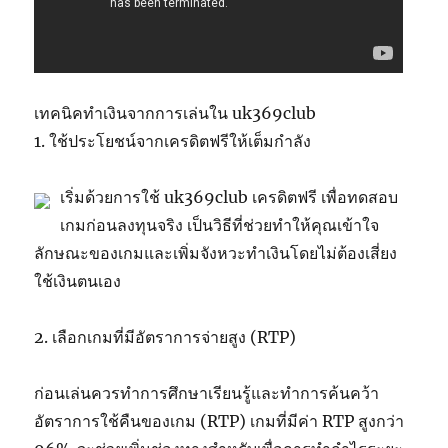
เทคนิคทำเงินจากการเล่นใน uk369club
1. ใช้ประโยชน์จากเครดิตฟรีให้เต็มกำลัง
เริ่มด้วยการใช้ uk369club เครดิตฟรี เพื่อทดสอบ
เกมก่อนลงทุนจริง เป็นวิธีที่ช่วยทำให้คุณเข้าใจ
ลักษณะของเกมและเพิ่มจังหวะทำเงินโดยไม่ต้องเสี่ยง
ใช้เงินตนเอง
2. เลือกเกมที่มีอัตราการจ่ายสูง (RTP)
ก่อนเล่นควรทำการศึกษาเรียนรู้และทำการค้นคว้า
อัตราการใช้คืนของเกม (RTP) เกมที่มีค่า RTP สูงกว่า