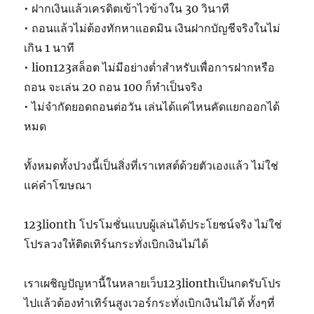
• ฝากเงินแล้วเครดิตเข้าไวข้างใน 30 วินาที
• ถอนแล้วไม่ต้องทักหาแอดมิน เงินฝากบัญชีจริงในไม่
เกิน 1 นาที
• lion123สล็อต ไม่มีอย่างต่ำสำหรับเพื่อการฝากหรือ
ถอน จะเล่น 20 ถอน 100 ก็ทำเป็นจริง
• ไม่จำกัดยอดถอนต่อวัน เล่นได้แค่ไหนคัดแยกออกได้
หมด
ทั้งหมดทั้งปวงนี้เป็นสิ่งที่เราเทสต์ด้วยตัวเองแล้ว ไม่ใช่
แค่คำโฆษณา
123lionth โปรโมชั่นแบบผู้เล่นได้ประโยชน์จริง ไม่ใช่
โปรลวงให้ติดเทิร์นกระทั่งเบิกเงินไม่ได้
เราเผชิญปัญหานี้ในหลายเว็บ123lionthเป็นกดรับโปร
ไปแล้วต้องทำเทิร์นสูงเวอร์กระทั่งเบิกเงินไม่ได้ ทั้งๆที่