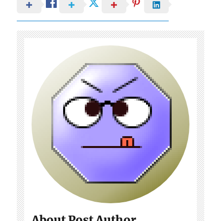
About Post Author