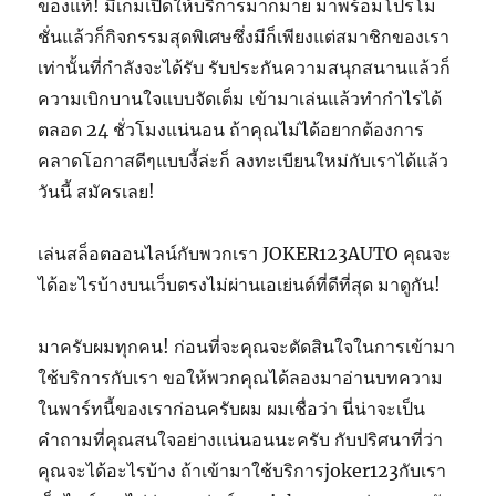
ของแท้! มีเกมเปิดให้บริการมากมาย มาพร้อมโปรโม
ชั่นแล้วก็กิจกรรมสุดพิเศษซึ่งมีก็เพียงแต่สมาชิกของเรา
เท่านั้นที่กำลังจะได้รับ รับประกันความสนุกสนานแล้วก็
ความเบิกบานใจแบบจัดเต็ม เข้ามาเล่นแล้วทำกำไรได้
ตลอด 24 ชั่วโมงแน่นอน ถ้าคุณไม่ได้อยากต้องการ
คลาดโอกาสดีๆแบบงี้ล่ะก็ ลงทะเบียนใหม่กับเราได้แล้ว
วันนี้ สมัครเลย!
เล่นสล็อตออนไลน์กับพวกเรา JOKER123AUTO คุณจะ
ได้อะไรบ้างบนเว็บตรงไม่ผ่านเอเย่นต์ที่ดีที่สุด มาดูกัน!
มาครับผมทุกคน! ก่อนที่จะคุณจะตัดสินใจในการเข้ามา
ใช้บริการกับเรา ขอให้พวกคุณได้ลองมาอ่านบทความ
ในพาร์ทนี้ของเราก่อนครับผม ผมเชื่อว่า นี่น่าจะเป็น
คำถามที่คุณสนใจอย่างแน่นอนนะครับ กับปริศนาที่ว่า
คุณจะได้อะไรบ้าง ถ้าเข้ามาใช้บริการjoker123กับเรา