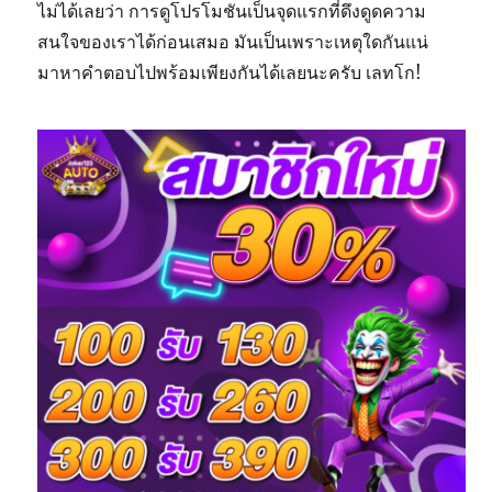
ไม่ได้เลยว่า การดูโปรโมชันเป็นจุดแรกที่ดึงดูดความ
สนใจของเราได้ก่อนเสมอ มันเป็นเพราะเหตุใดกันแน่
มาหาคำตอบไปพร้อมเพียงกันได้เลยนะครับ เลทโก!