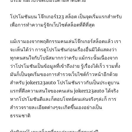
ประมาณเว็บไซต์เป็นไปตามลำดับด้วย
โปรโมชันบน โจ๊กเกอร์123 สล็อต เป็นจุดเริ่มแรกสำหรับ
เพื่อการทำความรู้จักเว็บไซต์สล็อตที่ดีที่สุด
แม้เรามองจากพฤติกรรมคนเล่นโจ๊กเกอร์สล็อตแล้ว เรา
จะเห็นได้ว่า การดูโปรโมชันก่อนเรื่องอื่นมิได้แสดงว่า
ทุกคนสนใจกับโบนัสมากกว่าครับ แม้กระนั้นเนื่องจาก
ว่าโปรโมชันเป็นข้อมูลที่เข้าถึงง่าย รู้เรื่องได้เร็ว รวมทั้ง
มันก็เป็นจุดเริ่มของการสำรวจเว็บไซต์ก้าวหน้าอีกด้วย
สำหรับ joker123auto โปรโมชันราวกับเป็นประตูบาน
แรกที่ดึงความสนใจของคนเล่น joker123auto ได้จริง
หากโปรโมชันดีและก็ตอบโจทย์คนเล่นจริงๆล่ะก็ การ
สำรวจรายละเอียดต่างๆจะเกิดขึ้นเองอย่างเป็น
ธรรมชาติ