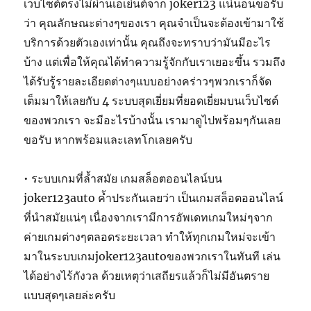
เว็บไซต์ตรงไม่ผ่านเอเย่นต์จาก joker123 แน่นอนขอรับ
ว่า คุณลักษณะต่างๆของเรา คุณจำเป็นจะต้องเข้ามาใช้
บริการด้วยตัวเองเท่านั้น คุณถึงจะทราบว่ามันมีอะไร
บ้าง แต่เพื่อให้คุณได้ทำความรู้จักกับเราเยอะขึ้น รวมถึง
ได้รับรู้รายละเอียดต่างๆแบบอย่างคร่าวๆพวกเราก็จัด
เต็มมาให้เลยกับ 4 ระบบสุดเยี่ยมที่ยอดเยี่ยมบนเว็บไซต์
ของพวกเรา จะมีอะไรบ้างนั้น เรามาดูไปพร้อมๆกันเลย
ขอรับ หากพร้อมและเลทโกเลยครับ
• ระบบเกมที่ล้ำสมัย เกมสล็อตออนไลน์บน
joker123auto ค้ำประกันเลยว่า เป็นเกมสล็อตออนไลน์
ที่นำสมัยแน่ๆ เนื่องจากเรามีการอัพเดทเกมใหม่ๆจาก
ค่ายเกมต่างๆตลอดระยะเวลา ทำให้ทุกเกมใหม่จะเข้า
มาในระบบเกมjoker123autoของพวกเราในทันที เล่น
ได้อย่างไร้กังวล ด้วยเหตุว่าเสถียรแล้วก็ไม่มีอันตราย
แบบสุดๆเลยล่ะครับ