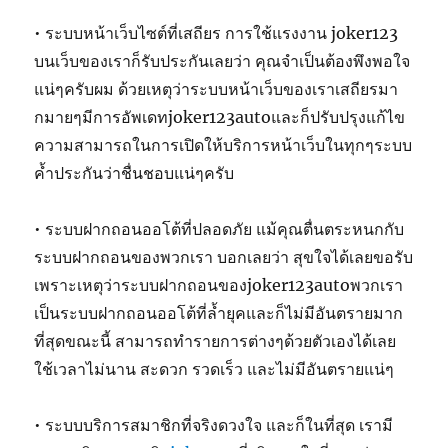
• ระบบหน้าเว็บไซต์ที่เสถียร การใช้แรงงาน joker123
บนเว็บของเราก็รับประกันเลยว่า คุณจำเป็นต้องพึงพอใจ
แน่ๆครับผม ด้วยเหตุว่าระบบหน้าเว็บของเราเสถียรมา
กมายๆมีการอัพเดทjoker123autoและก็ปรับปรุงแก้ไข
ความสามารถในการเปิดให้บริการหน้าเว็บในทุกๆระบบ
ค้ำประกันว่าชื่นชอบแน่ๆครับ
• ระบบฝากถอนออโต้ที่ปลอดภัย แม้คุณตื่นตระหนกกับ
ระบบฝากถอนของพวกเรา บอกเลยว่า สุขใจได้เลยขอรับ
เพราะเหตุว่าระบบฝากถอนของjoker123autoพวกเรา
เป็นระบบฝากถอนออโต้ที่ล้ำยุคและก็ไม่มีอันตรายมาก
ที่สุดขณะนี้ สามารถทำรายการต่างๆด้วยตัวเองได้เลย
ใช้เวลาไม่นาน สะดวก รวดเร็ว และไม่มีอันตรายแน่ๆ
• ระบบบริการสมาชิกที่จริงดวงใจ และก็ในที่สุด เรามี