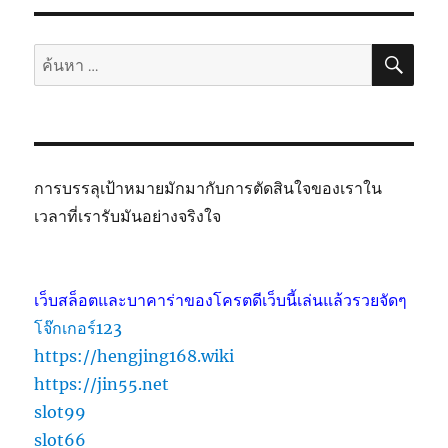
ค้นห
ค้นหา:
การบรรลุเป้าหมายมักมากับการตัดสินใจของเราใน
เวลาที่เรารับมันอย่างจริงใจ
เว็บสล็อตและบาคาร่าของโครตดีเว็บนี้เล่นแล้วรวยจัดๆ
โจ๊กเกอร์123
https://hengjing168.wiki
https://jin55.net
slot99
slot66