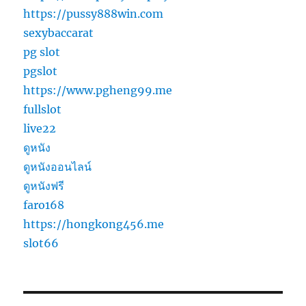
https://pussy888win.com
sexybaccarat
pg slot
pgslot
https://www.pgheng99.me
fullslot
live22
ดูหนัง
ดูหนังออนไลน์
ดูหนังฟรี
faro168
https://hongkong456.me
slot66