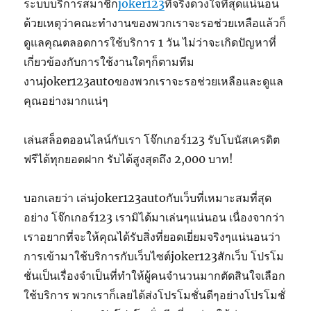
ระบบบริการสมาชิก
joker123
ที่จริงดวงใจที่สุดแน่นอน
ด้วยเหตุว่าคณะทำงานของพวกเราจะรอช่วยเหลือแล้วก็
ดูแลคุณตลอดการใช้บริการ 1 วัน ไม่ว่าจะเกิดปัญหาที่
เกี่ยวข้องกับการใช้งานใดๆก็ตามทีม
งานjoker123autoของพวกเราจะรอช่วยเหลือและดูแล
คุณอย่างมากแน่ๆ
เล่นสล็อตออนไลน์กับเรา โจ๊กเกอร์123 รับโบนัสเครดิต
ฟรีได้ทุกยอดฝาก รับได้สูงสุดถึง 2,000 บาท!
บอกเลยว่า เล่นjoker123autoกับเว็บที่เหมาะสมที่สุด
อย่าง โจ๊กเกอร์123 เรามิได้มาเล่นๆแน่นอน เนื่องจากว่า
เราอยากที่จะให้คุณได้รับสิ่งที่ยอดเยี่ยมจริงๆแน่นอนว่า
การเข้ามาใช้บริการกับเว็บไซต์joker123สักเว็บ โปรโม
ชั่นเป็นเรื่องจำเป็นที่ทำให้ผู้คนจำนวนมากตัดสินใจเลือก
ใช้บริการ พวกเราก็เลยได้ส่งโปรโมชั่นดีๆอย่างโปรโมชั่