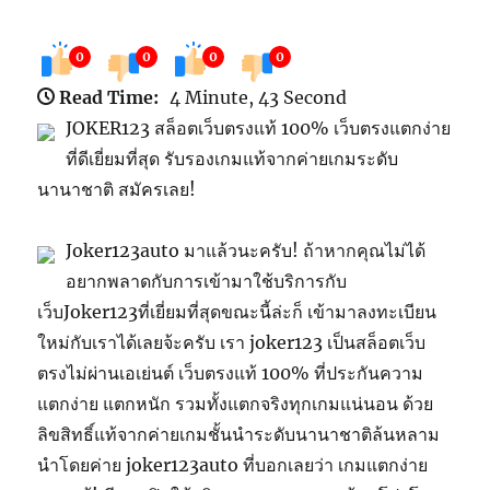
0
0
0
0
Read Time:
4 Minute, 43 Second
JOKER123 สล็อตเว็บตรงแท้ 100% เว็บตรงแตกง่าย
ที่ดีเยี่ยมที่สุด รับรองเกมแท้จากค่ายเกมระดับ
นานาชาติ สมัครเลย!
Joker123auto มาแล้วนะครับ! ถ้าหากคุณไม่ได้
อยากพลาดกับการเข้ามาใช้บริการกับ
เว็บJoker123ที่เยี่ยมที่สุดขณะนี้ล่ะก็ เข้ามาลงทะเบียน
ใหม่กับเราได้เลยจ้ะครับ เรา joker123 เป็นสล็อตเว็บ
ตรงไม่ผ่านเอเย่นต์ เว็บตรงแท้ 100% ที่ประกันความ
แตกง่าย แตกหนัก รวมทั้งแตกจริงทุกเกมแน่นอน ด้วย
ลิขสิทธิ์แท้จากค่ายเกมชั้นนำระดับนานาชาติล้นหลาม
นำโดยค่าย joker123auto ที่บอกเลยว่า เกมแตกง่าย