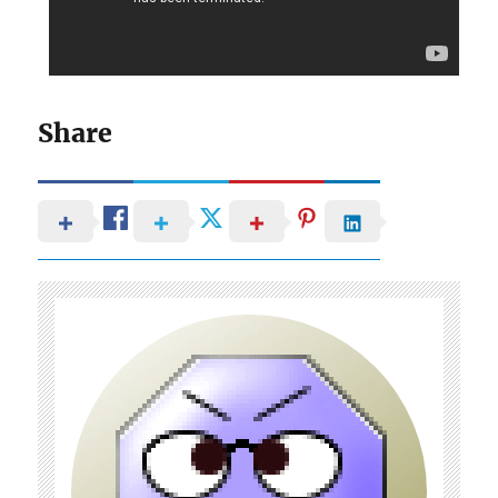
Share