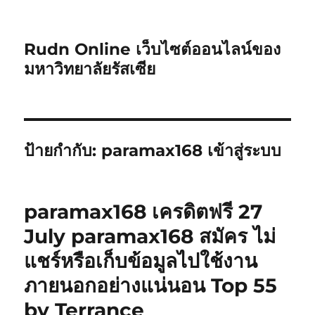
Rudn Online เว็บไซต์ออนไลน์ของ
มหาวิทยาลัยรัสเซีย
ป้ายกำกับ:
paramax168 เข้าสู่ระบบ
paramax168 เครดิตฟรี 27
July paramax168 สมัคร ไม่
แชร์หรือเก็บข้อมูลไปใช้งาน
ภายนอกอย่างแน่นอน Top 55
by Terrance