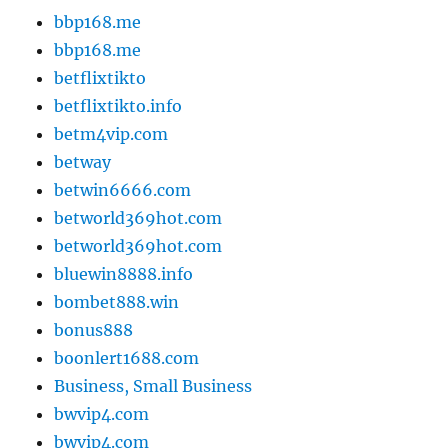
bbp168.me
bbp168.me
betflixtikto
betflixtikto.info
betm4vip.com
betway
betwin6666.com
betworld369hot.com
betworld369hot.com
bluewin8888.info
bombet888.win
bonus888
boonlert1688.com
Business, Small Business
bwvip4.com
bwvip4.com