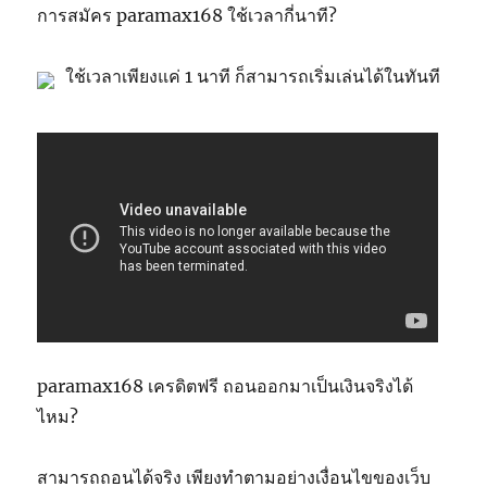
การสมัคร paramax168 ใช้เวลากี่นาที?
ใช้เวลาเพียงแค่ 1 นาที ก็สามารถเริ่มเล่นได้ในทันที
paramax168 เครดิตฟรี ถอนออกมาเป็นเงินจริงได้
ไหม?
สามารถถอนได้จริง เพียงทำตามอย่างเงื่อนไขของเว็บ