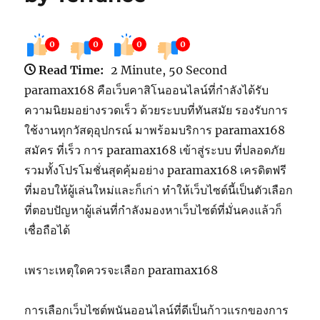
0
0
0
0
Read Time:
2 Minute, 50 Second
paramax168 คือเว็บคาสิโนออนไลน์ที่กำลังได้รับ
ความนิยมอย่างรวดเร็ว ด้วยระบบที่ทันสมัย รองรับการ
ใช้งานทุกวัสดุอุปกรณ์ มาพร้อมบริการ paramax168
สมัคร ที่เร็ว การ paramax168 เข้าสู่ระบบ ที่ปลอดภัย
รวมทั้งโปรโมชั่นสุดคุ้มอย่าง paramax168 เครดิตฟรี
ที่มอบให้ผู้เล่นใหม่และก็เก่า ทำให้เว็บไซต์นี้เป็นตัวเลือก
ที่ตอบปัญหาผู้เล่นที่กำลังมองหาเว็บไซต์ที่มั่นคงแล้วก็
เชื่อถือได้
เพราะเหตุใดควรจะเลือก paramax168
การเลือกเว็บไซต์พนันออนไลน์ที่ดีเป็นก้าวแรกของการ