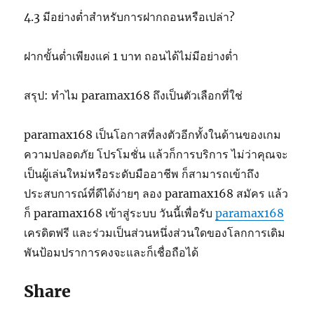
4.3 มีอย่างต่ำสำหรับการฝากถอนหรือเปล่า?
ฝากขั้นต่ำเพียงแค่ 1 บาท ถอนได้ไม่มีอย่างต่ำ
สรุป: ทำไม paramax168 ถึงเป็นตัวเลือกที่ใช่
paramax168 เป็นโอกาสที่ลงตัวอีกทั้งในด้านของเกม
ความปลอดภัย โปรโมชั่น แล้วก็การบริการ ไม่ว่าคุณจะ
เป็นผู้เล่นใหม่หรือระดับมืออาชีพ ก็สามารถเข้าถึง
ประสบการณ์ที่ดีได้ง่ายๆ ลอง paramax168 สมัคร แล้ว
ก็ paramax168 เข้าสู่ระบบ วันนี้เพื่อรับ
paramax168
เครดิตฟรี และร่วมเป็นส่วนหนึ่งส่วนใดของโลกการเดิม
พันป้อมปราการคงจะและก็เชื่อถือได้
Share