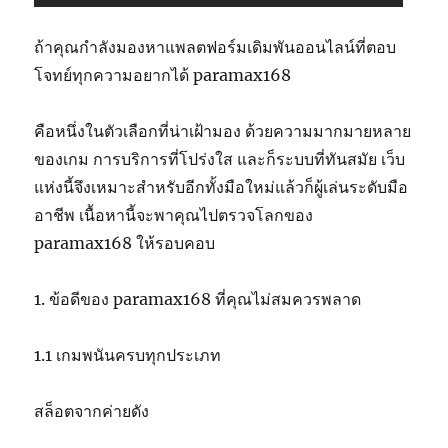
ถ้าคุณกำลังมองหาแพลตฟอร์มเดิมพันออนไลน์ที่ตอบ
โจทย์ทุกความอยากได้ paramax168
คือหนึ่งในตัวเลือกที่น่าเฝ้ามอง ด้วยความมากมายหลาย
ของเกม การบริการที่โปร่งใส และก็ระบบที่ทันสมัย เว็บ
แห่งนี้จึงเหมาะสำหรับอีกทั้งมือใหม่แล้วก็ผู้เล่นระดับมือ
อาชีพ เนื้อหานี้จะพาคุณไปตรวจโลกของ
paramax168 ให้รอบคอบ
1. ข้อดีของ paramax168 ที่คุณไม่สมควรพลาด
1.1 เกมพนันครบทุกประเภท
สล็อตจากค่ายดัง