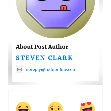
About Post Author
STEVEN CLARK
noreply@rudnonline.com