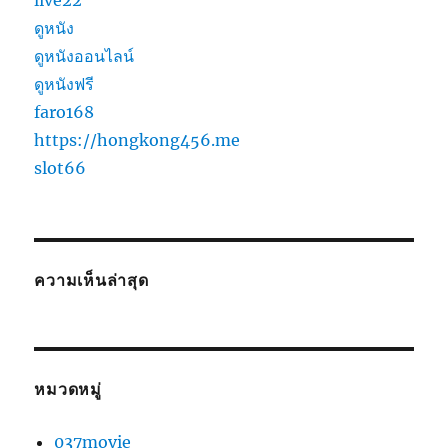
ดูหนัง
ดูหนังออนไลน์
ดูหนังฟรี
faro168
https://hongkong456.me
slot66
ความเห็นล่าสุด
หมวดหมู่
037movie