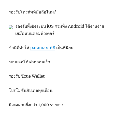
รองรับโทรศัพท์มือถือไหม?
รองรับทั้งยังระบบ iOS รวมทั้ง Android ใช้งานง่าย
เสมือนบนคอมพิวเตอร์
ข้อดีที่ทำให้
paramax168
เป็นที่นิยม
ระบบออโต้ ฝากถอนเร็ว
รองรับ True Wallet
โปรโมชั่นอัปเดตทุกเดือน
มีเกมมากยิ่งกว่า 1,000 รายการ