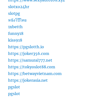
slotxo24hr
slotpg
หนังโป๊ไทย
1xbetth
funny18
kiss918
https://pgslotth.io
https://joker356.com
https://samurai777.net
https://tokyoslot88.com
https://betwayvietnam.com
https://jokerasia.net
pgslot
pgslot