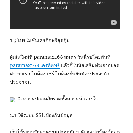
1.3 โปรโมชั่นเครดิตฟรีสุดคุ้ม
ผู้เล่นใหม่ที่ paramax168 สมัคร วันนี้รับโดยทันที
paramax168 เครดิตฟรี
แล้วก็โบนัสเสริมเติมจากยอด
ฝากทีแรก ไม่ต้องแชร์ ไม่ต้องยืนยันบัตรประจำตัว
ประชาชน
2. ความปลอดภัยรวมทั้งความน่าวางใจ
2.1 ใช้ระบบ SSL ป้องกันข้อมูล
เว็บใช้ระบบรักษาความปลอดภัยระดับสูง ปกป้องข้อมูล