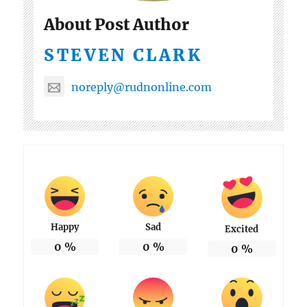
About Post Author
STEVEN CLARK
noreply@rudnonline.com
Happy
Sad
Excited
0
%
0
%
0
%