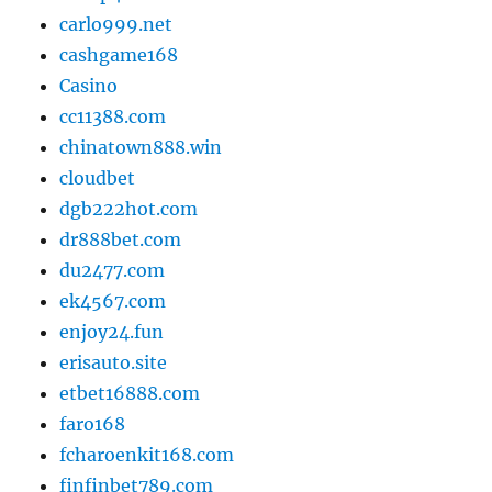
carlo999.net
cashgame168
Casino
cc11388.com
chinatown888.win
cloudbet
dgb222hot.com
dr888bet.com
du2477.com
ek4567.com
enjoy24.fun
erisauto.site
etbet16888.com
faro168
fcharoenkit168.com
finfinbet789.com