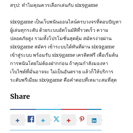
สรุป: ทำไมคุณควรเลือกเล่นกับ six9game
six9game เป็นเว็บพนันออนไลน์ครบวงจรที่ตอบปัญหา
ผู้เล่นทุกระดับ ด้วยระบบอัตโนมัติที่รวดเร็ว ความ
ปลอดภัยสูง รวมทั้งโปรโมชั่นสุดคุ้ม สมัครง่ายผ่าน
six9game สมัคร เข้าระบบได้ทันทีผ่าน six9game
เข้าสู่ระบบ พร้อมรับ six9game เครดิตฟรี เพื่อเริ่มต้น
การพนันโดยไม่ต้องฝากก่อน ถ้าคุณกำลังมองหา
เว็บไซต์ที่มั่นอาจจะ ไม่เป็นอันตราย แล้วก็ให้บริการ
ระดับพรีเมียม six9game คือคำตอบที่เหมาะสมที่สุด
Share