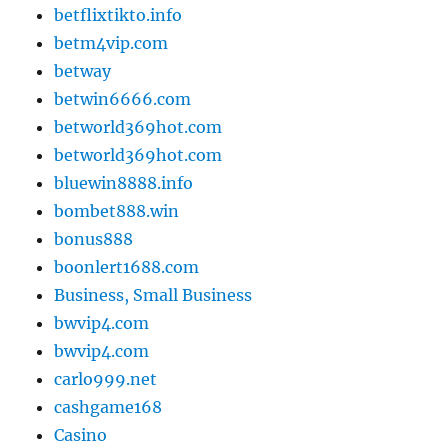
betflixtikto.info
betm4vip.com
betway
betwin6666.com
betworld369hot.com
betworld369hot.com
bluewin8888.info
bombet888.win
bonus888
boonlert1688.com
Business, Small Business
bwvip4.com
bwvip4.com
carlo999.net
cashgame168
Casino