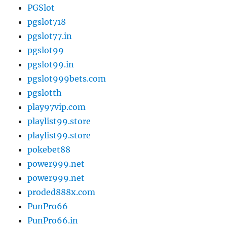
PGSlot
pgslot718
pgslot77.in
pgslot99
pgslot99.in
pgslot999bets.com
pgslotth
play97vip.com
playlist99.store
playlist99.store
pokebet88
power999.net
power999.net
proded888x.com
PunPro66
PunPro66.in