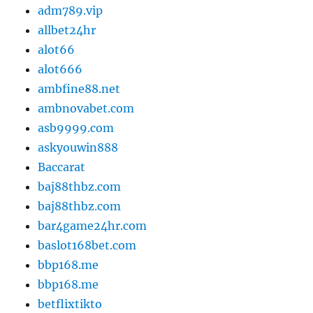
adm789.vip
allbet24hr
alot66
alot666
ambfine88.net
ambnovabet.com
asb9999.com
askyouwin888
Baccarat
baj88thbz.com
baj88thbz.com
bar4game24hr.com
baslot168bet.com
bbp168.me
bbp168.me
betflixtikto