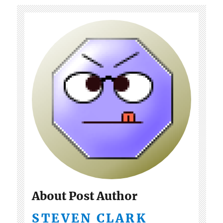
About Post Author
STEVEN CLARK