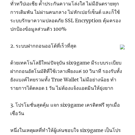
ทั่วทวีปเอเชีย ค้ำประกันความโล่งใส ไม่มีอันตรายทุก
การเดิมพัน ไม่ผ่านคนกลาง ไม่หักเปอร์เซ็นต์ และก็ใช้
ระบบรักษาความปลอดภัย SSL Encryption คุ้มครอง
ปกป้องข้อมูลส่วนตัว 100%
2. ระบบฝากถอนออโต้ที่เร็วที่สุด
ด้วยเทคโนโลยีใหม่ปัจจุบัน six9game มีระบบระเบียบ
ฝากถอนอัตโนมัติที่ใช้เวลาเพียงแค่ 10 วินาที รองรับทั้ง
ยังแบงค์ไทยรวมทั้ง True Wallet ไม่มีอย่างน้อย ทำ
รายการได้ตลอด 1 วัน ไม่ต้องแจ้งแอดมินให้ยุ่งยาก
3. โปรโมชั่นสุดคุ้ม แจก six9game เครดิตฟรี ทุกเมื่อ
เชื่อวัน
หนึ่งในเหตุผลที่ทำให้ผู้เล่นชอบใจ six9game เป็นโปร