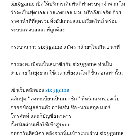
six9game เปิดให้บริการเดิมพันกีฬาครบทุกจำพวก ไม่
ว่าจะเป็นฟุตบอล บาสเกตบอล มวย หรืออีสปอร์ต ด้วย
ราคาน้ำดีที่สุดรวมทั้งอัปเดตผลแบบเรียลไทม์ พร้อม
ระบบแทงบอลสดที่ถูกต้อง
กระบวนการ six9game สมัคร กล้วยๆไม่เกิน 1 นาที
การลงทะเบียนเป็นสมาชิกกับ six9game ทำเป็น
ง่ายดาย ไม่ยุ่งยาก ใช้เวลาเพียงแต่ไม่กี่ขั้นตอนเท่านั้น:
เข้าเว็บหลักของ
six9game
คลิกปุ่ม “ลงทะเบียนเป็นสมาชิก” ที่หน้าแรกของเว็บ
กรอกข้อมูลส่วนตัว อาทิเช่น ชื่อ-นามสกุล เบอร์
โทรศัพท์ และก็บัญชีธนาคาร
ตั้งรหัสผ่านเพื่อใช้เข้าสู่ระบบ
กดการันตีสมัคร หลังจากนั้นเข้าระบบผ่าน six9game