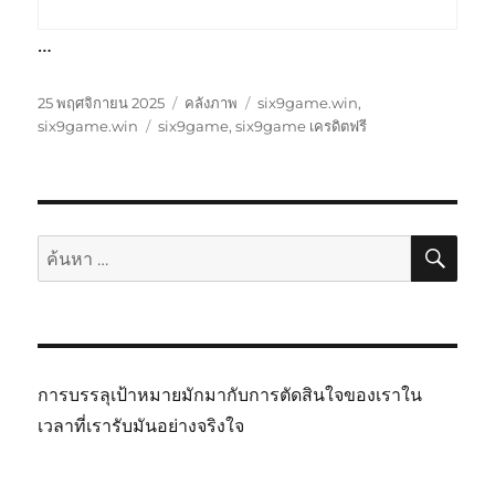
…
เขียน
รูป
หมวด
25 พฤศจิกายน 2025
คลังภาพ
six9game.win
,
เมื่อ
ป้าย
แบบ
หมู่
six9game.win
six9game
,
six9game เครดิตฟรี
กำกับ
เรื่อง
ค้นห
ค้นหา:
การบรรลุเป้าหมายมักมากับการตัดสินใจของเราใน
เวลาที่เรารับมันอย่างจริงใจ