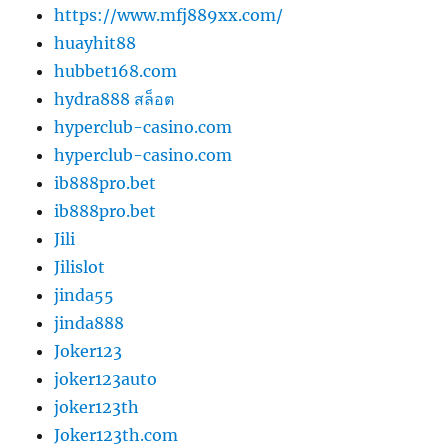
https://www.mfj889xx.com/
huayhit88
hubbet168.com
hydra888 สล็อต
hyperclub-casino.com
hyperclub-casino.com
ib888pro.bet
ib888pro.bet
Jili
Jilislot
jinda55
jinda888
Joker123
joker123auto
joker123th
Joker123th.com