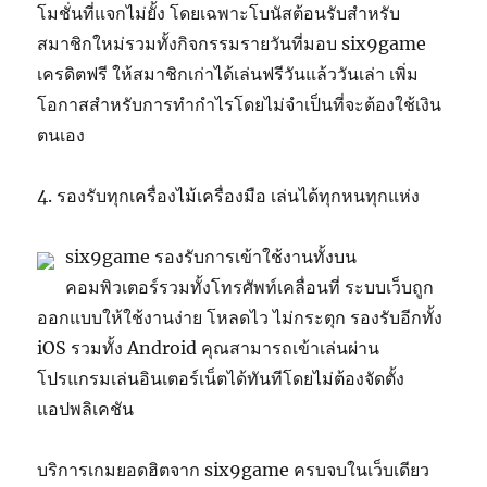
โมชั่นที่แจกไม่ยั้ง โดยเฉพาะโบนัสต้อนรับสำหรับ
สมาชิกใหม่รวมทั้งกิจกรรมรายวันที่มอบ six9game
เครดิตฟรี ให้สมาชิกเก่าได้เล่นฟรีวันแล้ววันเล่า เพิ่ม
โอกาสสำหรับการทำกำไรโดยไม่จำเป็นที่จะต้องใช้เงิน
ตนเอง
4. รองรับทุกเครื่องไม้เครื่องมือ เล่นได้ทุกหนทุกแห่ง
six9game รองรับการเข้าใช้งานทั้งบน
คอมพิวเตอร์รวมทั้งโทรศัพท์เคลื่อนที่ ระบบเว็บถูก
ออกแบบให้ใช้งานง่าย โหลดไว ไม่กระตุก รองรับอีกทั้ง
iOS รวมทั้ง Android คุณสามารถเข้าเล่นผ่าน
โปรแกรมเล่นอินเตอร์เน็ตได้ทันทีโดยไม่ต้องจัดตั้ง
แอปพลิเคชัน
บริการเกมยอดฮิตจาก six9game ครบจบในเว็บเดียว