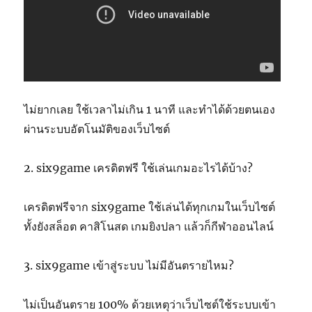
ไม่ยากเลย ใช้เวลาไม่เกิน 1 นาที และทำได้ด้วยตนเอง
ผ่านระบบอัตโนมัติของเว็บไซต์
2. six9game เครดิตฟรี ใช้เล่นเกมอะไรได้บ้าง?
เครดิตฟรีจาก six9game ใช้เล่นได้ทุกเกมในเว็บไซต์
ทั้งยังสล็อต คาสิโนสด เกมยิงปลา แล้วก็กีฬาออนไลน์
3. six9game เข้าสู่ระบบ ไม่มีอันตรายไหม?
ไม่เป็นอันตราย 100% ด้วยเหตุว่าเว็บไซต์ใช้ระบบเข้า